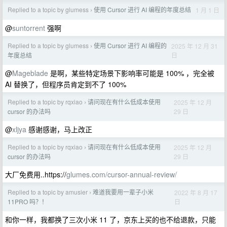
Replied to a topic by glumess
使用 Cursor 进行 AI 编程的年度总结
1 月 1 日
›
@
suntorrent
强啊
Replied to a topic by glumess
使用 Cursor 进行 AI 编程的
2025 年 12 月 31
›
日
年度总结
@
Mageblade
是啊，某些特定场景下影响率可能是 100% ，完全被
AI 替换了，但程序员肯定到不了 100%
Replied to a topic by rqxiao
请问现在有什么低成本使用
2025 年 12 月
›
29 日
cursor 的办法吗
@
xljya
感谢感谢，马上改正
Replied to a topic by rqxiao
请问现在有什么低成本使用
2025 年 12 月
›
29 日
cursor 的办法吗
大厂免费用..https://
glumes.com/cursor-annual-review/
Replied to a topic by amusier
难道我要用一辈子小米
2022 年 8 月 17
›
日
11PRO 吗？！
和你一样，我都换了三次小米 11 了，京东上买的也不给退款，只能