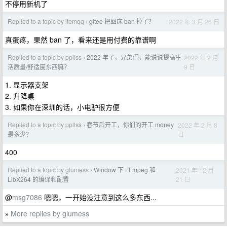
不停用新机了
Replied to a topic by itemqq
gitee 把图床 ban 掉了？
2022 年 3 月 26 日
›
真蛋疼，果然 ban 了，看来还是用付费的靠谱啊
Replied to a topic by ppllss
2022 年了，兄弟们，能说说提高生
2022 年 2 月
›
9 日
活质量/舒适度东西嘛？
1. 显示器支架
2. 升降桌
3. 如果你在深圳的话，小电驴很方便
Replied to a topic by ppllss
春节后开工，你们的开工 money
2022 年 2 月 8
›
日
是多少？
400
Replied to a topic by glumess
Window 下 FFmpeg 和
2021 年 12 月
›
21 日
LibX264 的编译和配置
@
msg7086
嗯嗯，一开始没注意到这么多东西...
More replies by glumess
»