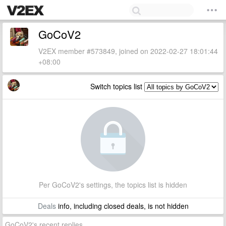
GoCoV2
V2EX member #573849, joined on 2022-02-27 18:01:44
+08:00
Switch topics list
Per GoCoV2's settings, the topics list is hidden
Deals
info, including closed deals, is not hidden
GoCoV2's recent replies