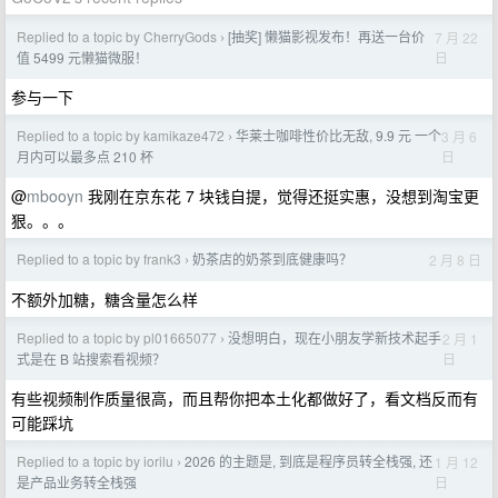
Replied to a topic by CherryGods
[抽奖] 懒猫影视发布！再送一台价
7 月 22
›
日
值 5499 元懒猫微服！
参与一下
Replied to a topic by kamikaze472
华莱士咖啡性价比无敌, 9.9 元 一个
3 月 6
›
日
月内可以最多点 210 杯
@
mbooyn
我刚在京东花 7 块钱自提，觉得还挺实惠，没想到淘宝更
狠。。。
Replied to a topic by frank3
奶茶店的奶茶到底健康吗？
2 月 8 日
›
不额外加糖，糖含量怎么样
Replied to a topic by pl01665077
没想明白，现在小朋友学新技术起手
2 月 1
›
日
式是在 B 站搜索看视频？
有些视频制作质量很高，而且帮你把本土化都做好了，看文档反而有
可能踩坑
Replied to a topic by iorilu
2026 的主题是, 到底是程序员转全栈强, 还
1 月 12
›
日
是产品业务转全栈强