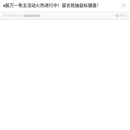
›
a股万一免五活动火热进行中！留言就抽鼠标键盘！
Promoted by
daxiaolian
PRO