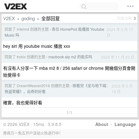
V2EX
goding
全部回复
回复总数
3
›
›
回复了 intelmd 创建的主题
各位 HomePod 能播放 Youtube
2024 年 5 月 17
›
日
Music 吗
hey siri 用 youtube music 播放 xxx
回复了 trokix 创建的主题
macbook aip m2 的能买吗
2023 年 11 月 23 日
›
有沒有人分享一下 mba m2 8 / 256 safari or chrome 開幾個分頁會開
始覺得卡
回复了 DreamWeaver2016 创建的主题
刚看完《龙与地下城：
2023 年 5 月
›
10 日
俠盗荣耀》，出奇的好看
確實，我也覺得好看
1/1
© 2026 V2EX · 15ms · 3.9.8.5
About
·
Language
券商万一免五开户活动火热进行中！