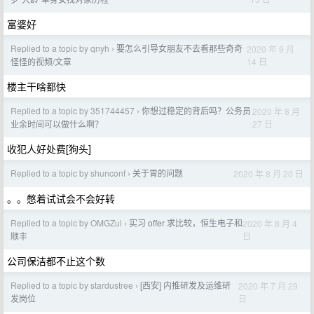
富婆好
Replied to a topic by qnyh
要怎么引导女朋友不去看那些奇奇
2020 年 9 月
›
14 日
怪怪的视频/文章
楼主干啥都快
Replied to a topic by 351744457
你想过稳定的背后吗？公务员
2020 年 8 月
›
27 日
业余时间可以做什么啊？
收犯人好处费[狗头]
Replied to a topic by shunconf
关于胃的问题
2020 年 8 月 20 日
›
。。憋着试试会不会好转
Replied to a topic by OMGZui
实习 offer 求比较，恒生电子和
2020 年 8 月 4
›
日
顺丰
公司保洁都不止这个数
Replied to a topic by stardustree
[西安] 内推研发及运维研
2020 年 7 月 29
›
日
发岗位