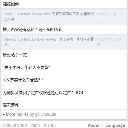
福报如何
Replied to a topic by puzzle9
了解到同事的工资 心里难受
2020 年 7 月 27
›
日
怎么办
擦，西安还有这价？还不如扫大街
Replied to a topic by takemeaway
关于买房，年轻人不要
2020 年 7 月 23
›
日
急。 -
历史帖子一览
"关于买房，年轻人不要急"
"85 万买什么车合适？"
"
为何抖音关闭了定位权限还是可以定位？ IOS"
毫无营养
More replies by gollum9526
»
© 2026 V2EX · 23ms · 3.9.8.5
About
·
Language