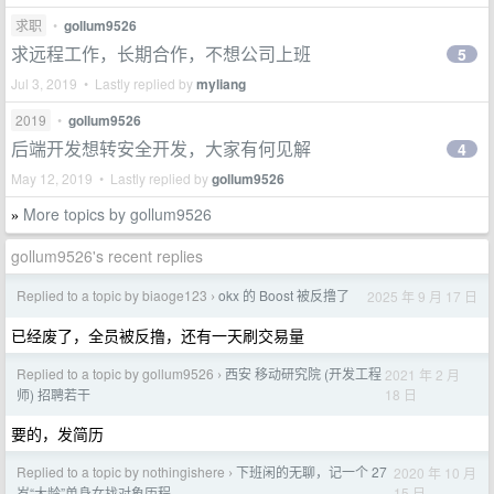
求职
•
gollum9526
求远程工作，长期合作，不想公司上班
5
Jul 3, 2019 • Lastly replied by
myliang
2019
•
gollum9526
后端开发想转安全开发，大家有何见解
4
May 12, 2019 • Lastly replied by
gollum9526
More topics by gollum9526
»
gollum9526's recent replies
Replied to a topic by biaoge123
okx 的 Boost 被反撸了
2025 年 9 月 17 日
›
已经废了，全员被反撸，还有一天刷交易量
Replied to a topic by gollum9526
西安 移动研究院 (开发工程
2021 年 2 月
›
18 日
师) 招聘若干
要的，发简历
Replied to a topic by nothingishere
下班闲的无聊，记一个 27
2020 年 10 月
›
15 日
岁“大龄”单身女找对象历程