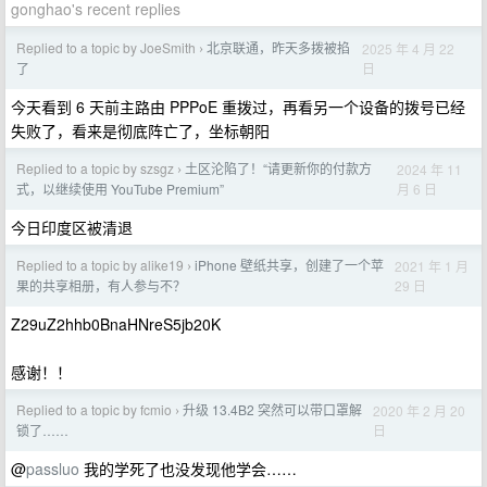
gonghao's recent replies
Replied to a topic by JoeSmith
北京联通，昨天多拨被掐
2025 年 4 月 22
›
日
了
今天看到 6 天前主路由 PPPoE 重拨过，再看另一个设备的拨号已经
失败了，看来是彻底阵亡了，坐标朝阳
Replied to a topic by szsgz
土区沦陷了！“请更新你的付款方
2024 年 11
›
月 6 日
式，以继续使用 YouTube Premium”
今日印度区被清退
Replied to a topic by alike19
iPhone 壁纸共享，创建了一个苹
2021 年 1 月
›
29 日
果的共享相册，有人参与不？
Z29uZ2hhb0BnaHNreS5jb20K
感谢！！
Replied to a topic by fcmio
升级 13.4B2 突然可以带口罩解
2020 年 2 月 20
›
日
锁了……
@
passluo
我的学死了也没发现他学会……