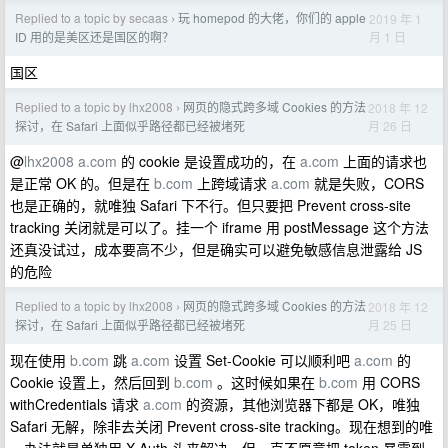
Replied to a topic by secaas
玩 homepod 的大佬，你们的 apple
2019 年 1
›
月 1 日
ID 用的是美区还是国区的啊？
国区
Replied to a topic by lhx2008
网页的隐式跨多域 Cookies 的方法
2018 年 12
›
月 26 日
探讨，在 Safari 上面似乎路径都已经被堵死
@
lhx2008
a.com
的 cookie 是设置成功的，在
a.com
上面的请求也
是正常 OK 的。但是在
b.com
上跨域请求
a.com
就是失败，CORS
也是正确的，就唯独 Safari 下不行。但只要把 Prevent cross-site
tracking 关闭就是可以了。挂一个 iframe 用 postMessage 这个方法
还真没试过，成本要高不少，但是确实可以避免敏感信息泄露给 JS
的危险
Replied to a topic by lhx2008
网页的隐式跨多域 Cookies 的方法
2018 年 12
›
月 25 日
探讨，在 Safari 上面似乎路径都已经被堵死
现在使用
b.com
跳
a.com
设置 Set-Cookie 可以顺利吧
a.com
的
Cookie 设置上，然后回到
b.com
。这时候如果在
b.com
用 CORS
withCredentials 请求
a.com
的资源，其他浏览器下都是 OK，唯独
Safari 无解，除非去关闭 Prevent cross-site tracking。现在想到的唯