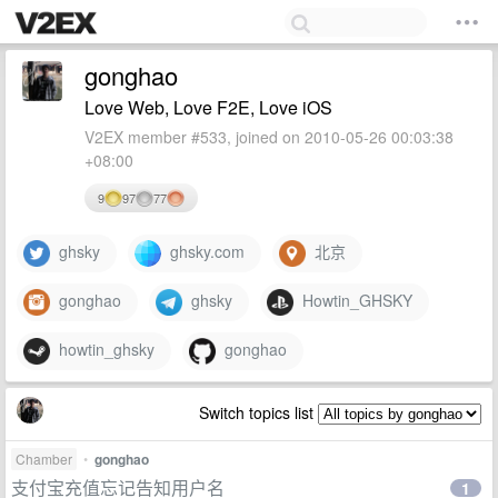
gonghao
Love Web, Love F2E, Love iOS
V2EX member #533, joined on 2010-05-26 00:03:38
+08:00
9
97
77
ghsky
ghsky.com
北京
gonghao
ghsky
Howtin_GHSKY
howtin_ghsky
gonghao
Switch topics list
Chamber
•
gonghao
支付宝充值忘记告知用户名
1