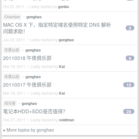
Oct 23, 2011 • Lastly replied by
gonbo
Chamber
•
gonghao
MAC OS X 下，指定特定域名使用特定 DNS 解析
5
问题求助！
Jun 22, 2011 • Lastly replied by
gonghao
天黑以后
•
gonghao
20110318 午夜俱乐部
8
Mar 19, 2011 • Lastly replied by
Kai
天黑以后
•
gonghao
20110317 午夜俱乐部
10
Mar 18, 2011 • Lastly replied by
Kai
问与答
•
gonghao
笔记本HDD+SDD是否值得？
28
Feb 27, 2011 • Lastly replied by
voidman
More topics by gonghao
»