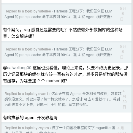
5 月
Replied to a topic by yafeilee
Harness 工程分享：我们怎么把 LLM
›
15
Agent 的 prompt cache 命中率做到 90%+（附 4 家 Agent 横评数据）
日
有个疑问，rag 感觉还是需要的吧？不然依赖外部数据库的这种场
景，怎么解决呢？
5 月
Replied to a topic by yafeilee
Harness 工程分享：我们怎么把 LLM
›
15
Agent 的 prompt cache 命中率做到 90%+（附 4 家 Agent 横评数据）
日
@
caiweilong00
这里也没看懂，理论上来说，只要不改历史记录，那
历史记录那块的缓存就应该一直有效的才对，最多只是新增的那块没
有缓存，为啥要加 2 个 marker 的？
4
Replied to a topic by evan1
这两天在看 Agents 开发相关的教程，越看越
›
月
感觉没意义。感觉只要了解个概念就够了，之后让 AI 去开发就行了。看到
30
后面也看不太下去，只能一目十行的看。感觉怪怪的。
日
有啥推荐的 agent 开发教程吗
Replied to a topic by zxypro
做了一个内容极丰富的文字 roguelike 游
4 月
›