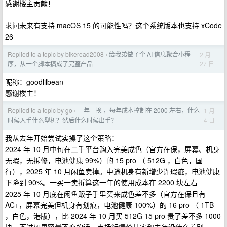
感谢楼主贡献！
求问未来有支持 macOS 15 的可能性吗？这个系统版本也支持 xCode
26
Replied to a topic by bikeread2008
给我弟做了个 AI 信息聚合小程
2 月
›
27 日
序，从一个脚本搞成了完整产品
昵称：goodlilbean
感谢楼主！
Replied to a topic by go
一年一换 ，每年成本控制在 2000 左右，什么
1 月
›
4 日
时候入手什么型机？然后什么时候出手？
我从去年开始尝试实操了这个策略：
2024 年 10 月中旬在二手平台购入完美成色（官方在保，屏幕、机身
无暇，无拆修，电池健康 99%）的 15 pro （ 512G ，白色，国
行），2025 年 10 月闲鱼卖掉。中途机身有新增少许瑕疵，电池健康
下降到 90%。一买一卖折算这一年的使用成本在 2200 块左右
2025 年 10 月底在闲鱼贩子手里买来成色差不多（官方在保且有
AC+，屏幕完美但机身有划痕，电池健康 100%）的 16 pro （ 1TB
，白色，港版），比 2024 年 10 月买 512G 15 pro 贵了差不多 1000