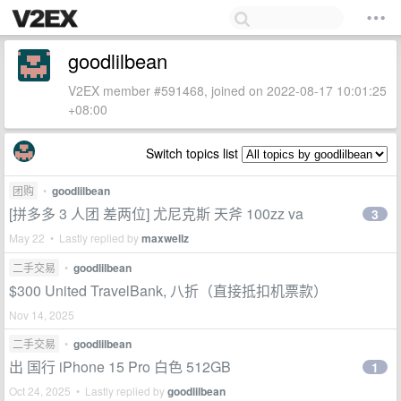
goodlilbean
V2EX member #591468, joined on 2022-08-17 10:01:25
+08:00
Switch topics list
团购
•
goodlilbean
[拼多多 3 人团 差两位] 尤尼克斯 天斧 100zz va
3
May 22 • Lastly replied by
maxwellz
二手交易
•
goodlilbean
$300 United TravelBank, 八折（直接抵扣机票款）
Nov 14, 2025
二手交易
•
goodlilbean
出 国行 iPhone 15 Pro 白色 512GB
1
Oct 24, 2025 • Lastly replied by
goodlilbean