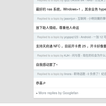
›
›
最好的 nas 系统，Windows+1 ，其余业务 hyper
Replied to a topic by
jasonjun
互联网
小明剑魔的事
›
›
放下助人情结，尊重他人命运
Replied to a topic by
ycyppq123
Android
一加 12
›
›
支持天府通 NFC ，目前开卡费 25 ，开卡好像要充
Replied to a topic by
KJH
问与答
现在的社会为什么
›
›
自我感动罢了~
Replied to a topic by
linora
职场话题
0 负债了！纪
›
›
恭喜🎉
More replies by Googlefan
»