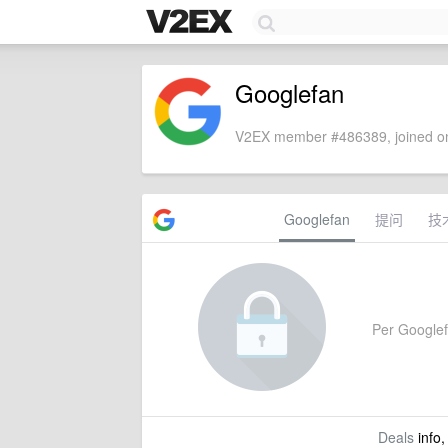
Googlefan
V2EX member #486389, joined on
Googlefan
提问
技
Per Googlefa
Deals
info,