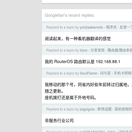
Googlefan's recent replies
Replied to a topic by
yohjisakamoto
程序员
反思一
›
›
阅读起来，有一种看机器翻译的感觉
Replied to a topic by
lizoo
分享发现
路由器/路由系
›
›
我的 RouterOS 路由默认是 192.168.88.1
Replied to a topic by
SoulFlame
问与答
手机卡转网
›
›
我移动的那个号，同省内好些年前转过归属地，
随之更新。
座机拨打还是属于外地号码。
Replied to a topic by
pigpigxia
职场话题
提前放假
›
›
非服务行业公司
Replied to a topic by
lyz2754509784
NAS
讨论关于