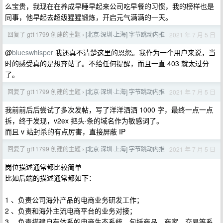
么宝贵，我现在在养成早睡早起来公司吃早餐的习惯，我的榜样也是
同事，他早起去超级猩猩锻炼，开启元气满满的一天。
回复了 gt11799 创建的主题
[北京·深圳·上海] 字节跳动内推
2021 年 7 月 5 日
›
@
blueswhisper
我还真不清楚这里的恩怨。我作为一个用户来说，当
时的感受真的是想弃站了。不给任何提醒，而且一直 403 就太过分
了。
回复了 gt11799 创建的主题
[北京·深圳·上海] 字节跳动内推
2021 年 7 月 5 日
›
我前前后后尝试了多次发帖，写了洋洋洒洒 1000 字，最终一点一点
拆，终于发现，v2ex 把头·条的域名作为敏感词了。
而且 v 站封杀的有点厉害，直接屏蔽 IP
回复了 gt11799 创建的主题
[北京·深圳·上海] 字节跳动内推
2021 年 7 月 5 日
›
岗位描述通常都比较简单
比如后端的描述通常都如下：
1 、负责公司海外产品的电商业务研发工作；
2 、负责和海外主流电商平台的业务对接；
3 、负责搭建自有体系的电商生态系统，包括商品、商家、交易等系