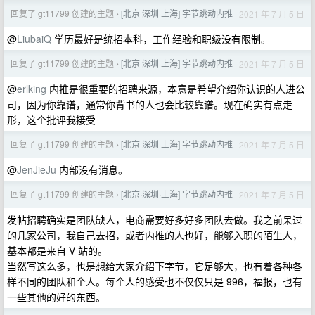
回复了 gt11799 创建的主题
[北京·深圳·上海] 字节跳动内推
2021 年 7 月 5 日
›
@
LiubaiQ
学历最好是统招本科，工作经验和职级没有限制。
回复了 gt11799 创建的主题
[北京·深圳·上海] 字节跳动内推
2021 年 7 月 5 日
›
@
erlking
内推是很重要的招聘来源，本意是希望介绍你认识的人进公
司，因为你靠谱，通常你背书的人也会比较靠谱。现在确实有点走
形，这个批评我接受
回复了 gt11799 创建的主题
[北京·深圳·上海] 字节跳动内推
2021 年 7 月 5 日
›
@
JenJieJu
内部没有消息。
回复了 gt11799 创建的主题
[北京·深圳·上海] 字节跳动内推
2021 年 7 月 5 日
›
发帖招聘确实是团队缺人，电商需要好多好多团队去做。我之前呆过
的几家公司，我自己去招，或者内推的人也好，能够入职的陌生人，
基本都是来自 V 站的。
当然写这么多，也是想给大家介绍下字节，它足够大，也有着各种各
样不同的团队和个人。每个人的感受也不仅仅只是 996，福报，也有
一些其他的好的东西。