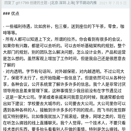
回复了 gt11799 创建的主题
[北京·深圳·上海] 字节跳动内推
2021 年 7 月 5 日
›
### 优点
- 一些福利待遇，比如房补，包三餐，送到座位的下午茶，零食，咖
啡等等。
- 所有人都可以知道上下文，所谓的拉齐。你会看到有很多的会议，
如果你有兴趣，都是可以去听的。可以去听听基础架构的规划，整个
大部门的规划，别的团队怎么解决问题，怎么设计业务，产品和运营
是怎么想的。虽然客观上增加了工作时间，但是我自己还是很愿意去
了解的
- 对内透明。字节有句话叫，对外越保密，对内越透明。不过公司大
了，保密不太行了，也开始隐藏一些信息了。但是依然可以从各种分
享，各种会议，公开系统里了解许多许多的信息。我个人是非常讨厌
领导用信息差来管理下属，这种事情至少我目前没有在字节遇见过
- 这是一家大公司。学弟或者亲戚来问我意见的时候，我通常都会给
出如下建议：学校要去大城市的，公司要去大公司。大公司里你可以
遇到各种各样的人，接触到许许多多的不同的观点，而飞书的发现群
组又特别便利。比如像我就加入了摇滚组，健身，网球之类的，现在
在听怎么搞钱的线上直播聊天。我个人觉得，一个技术人，不要只看
技术类的东西，要多抬头看看别人在做的事情，特别是怎么搞钱。毕