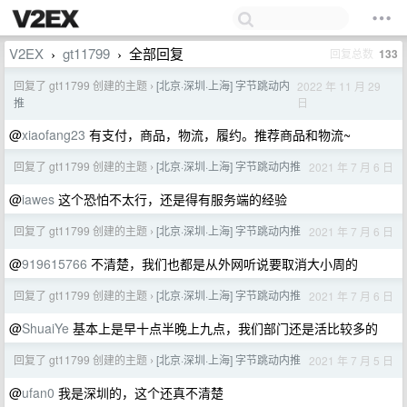
V2EX
gt11799
全部回复
回复总数
133
›
›
回复了 gt11799 创建的主题
[北京·深圳·上海] 字节跳动内
2022 年 11 月 29
›
日
推
@
xiaofang23
有支付，商品，物流，履约。推荐商品和物流~
回复了 gt11799 创建的主题
[北京·深圳·上海] 字节跳动内推
2021 年 7 月 6 日
›
@
iawes
这个恐怕不太行，还是得有服务端的经验
回复了 gt11799 创建的主题
[北京·深圳·上海] 字节跳动内推
2021 年 7 月 6 日
›
@
919615766
不清楚，我们也都是从外网听说要取消大小周的
回复了 gt11799 创建的主题
[北京·深圳·上海] 字节跳动内推
2021 年 7 月 6 日
›
@
ShuaiYe
基本上是早十点半晚上九点，我们部门还是活比较多的
回复了 gt11799 创建的主题
[北京·深圳·上海] 字节跳动内推
2021 年 7 月 5 日
›
@
ufan0
我是深圳的，这个还真不清楚