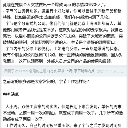
竟现在凭借个人突然做出一个爆款 app 的事情越来越少了。
- 字节的业务特别多。这里有个好处是，你可以尝试不少新产品和新
特性。比如最近的游戏 热血航线，我们在内部就内测了几轮。
- 字节是个分布式的公司。像我们部门就是北京上海深圳都有人，其
他部门或者产品线也是差不多。这就对远程协同的要求很高。我自己
感觉，以后小而美的公司肯定是分布式的。突破了大城市的聚集，突
破地域的限制，才能招到更合适的人。字节是个很好的观察窗口。
- 字节内部的反馈比较便利。比如电商反馈，一直都是爆满的状态。
我有个朋友的公司是用飞书的，我一直持续的帮他反馈问题，因为对
我而言，这可以观察到，外部人员对公司的产品的使用和反馈。
回复了 gt11799 创建的主题
[北京·深圳·上海] 字节跳动内推
2021 年 7 月 5 日
›
之前写的很多都是大家常问的，字节工作怎样呀？
### 缺点
- 大小周。双倍工资拿的确实爽，但是长期下来会发现，单休的周末
不想动，之前一周一次的爬山，就变成了两周一次了。几乎所有的活
动都变成了两周一次了。
- 工作时间久，自己的时间被严重压缩。来了字节之后才发现时间那