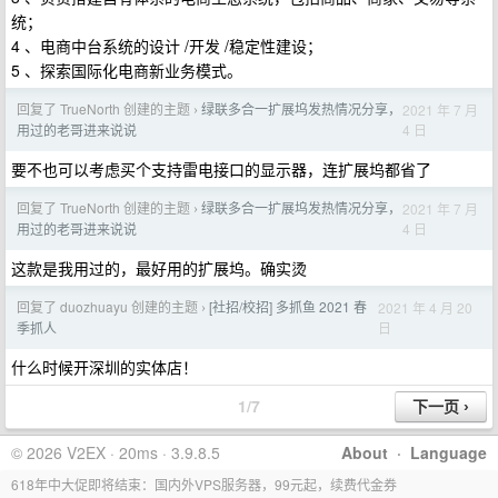
统；
4 、电商中台系统的设计 /开发 /稳定性建设；
5 、探索国际化电商新业务模式。
回复了 TrueNorth 创建的主题
绿联多合一扩展坞发热情况分享，
2021 年 7 月
›
4 日
用过的老哥进来说说
要不也可以考虑买个支持雷电接口的显示器，连扩展坞都省了
回复了 TrueNorth 创建的主题
绿联多合一扩展坞发热情况分享，
2021 年 7 月
›
4 日
用过的老哥进来说说
这款是我用过的，最好用的扩展坞。确实烫
回复了 duozhuayu 创建的主题
[社招/校招] 多抓鱼 2021 春
2021 年 4 月 20
›
日
季抓人
什么时候开深圳的实体店！
1/7
© 2026 V2EX · 20ms · 3.9.8.5
About
·
Language
618年中大促即将结束：国内外VPS服务器，99元起，续费代金券