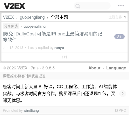
V2EX
guopengliang
全部主题
主题总数
1
›
›
分享创造
•
guopengliang
[限免] DailyCost 可能是iPhone上最简洁易用的记
31
帐软件
Jan 13, 2013 • Lastly replied by
ranye
1/1
© 2026 V2EX · 7ms · 3.9.8.5
About
·
Language
课程减减-极客时间优惠返现
极客时间上新大量 AI 好课，CC 工程化、工作流、AI 智能体
›
实战。与极客时间官方合作，购买课程后归还返现红包，买
课更优惠。
Promoted by
windliang
PRO