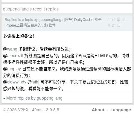
guopengliang's recent replies
Replied to a topic by guopengliang
[限免] DailyCost 可能是
2012 年 12
›
月 21 日
iPhone上最简洁易用的记帐软件
多谢楼上的各位！
@
wang
多谢建议，后续会有所改进；
@
alexrezit
折线图是自己写的，因为这个App是纯HTML5写的，试过
很多插件性能都不太好，所以还是自己来吧；
@
moplay
目前还不能自定义，我的想法是通过最精简的图标概括大部
分的消费行为；
@
clowwindy
@
laihj
可不可以分享一下关于复式记帐法的知识，比较
感兴趣的说，看看能不能做一个。
More replies by guopengliang
»
© 2026 V2EX · 49ms · 3.9.8.5
About
·
Language