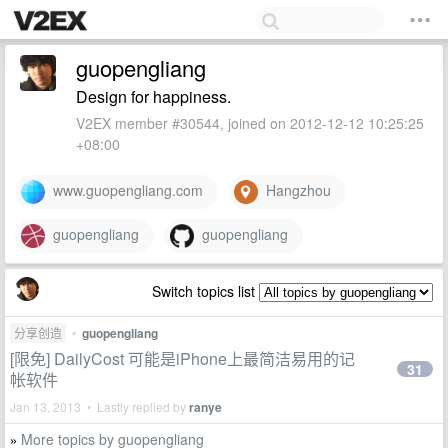
guopengliang
Design for happiness.
V2EX member #30544, joined on 2012-12-12 10:25:25
+08:00
www.guopengliang.com
Hangzhou
guopengliang
guopengliang
Switch topics list
分享创造
•
guopengliang
[限免] DailyCost 可能是iPhone上最简洁易用的记
31
帐软件
Jan 13, 2013 • Lastly replied by
ranye
More topics by guopengliang
»