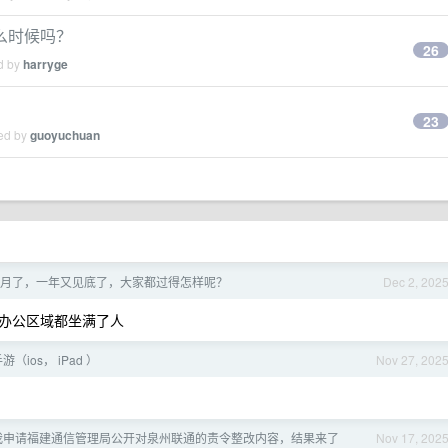
么时候吗？
26
ed by
harryge
23
ied by
guoyuchuan
 12 月了，一年又见底了，大家都过得怎样呢？
Dec 2, 202
办公区域都坐满了人
ios， iPad ）
Nov 27, 202
5] 我申请福建通信管理局公开对泉州联通的责令整改内容，结果来了
Nov 17, 202