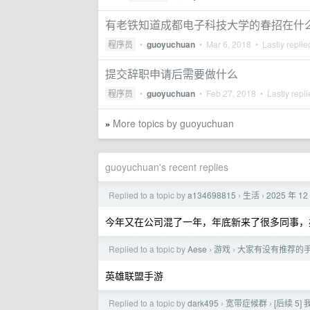
有老铁知道成都电子科技大学的春招在什
程序员
•
guoyuchuan
•
Mar 6, 2018
• Lastly repli
提交辞职申请后需要做什么
程序员
•
guoyuchuan
•
Feb 27, 2018
• Lastly repl
More topics by guoyuchuan
»
guoyuchuan's recent replies
Replied to a topic by
a134698815
生活
2025 年
›
›
今年又在公司混了一年，年底新来了很多同事，
Replied to a topic by
Aese
游戏
大家有没有推荐的手游（
›
›
英雄联盟手游
Replied to a topic by
dark495
宽带症候群
[后续 
›
›