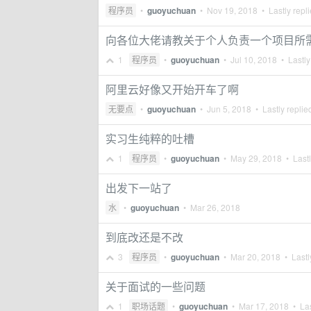
程序员
•
guoyuchuan
•
Nov 19, 2018
• Lastly repl
向各位大佬请教关于个人负责一个项目所
1
程序员
•
guoyuchuan
•
Jul 10, 2018
• Lastly
阿里云好像又开始开车了啊
无要点
•
guoyuchuan
•
Jun 5, 2018
• Lastly replie
实习生纯粹的吐槽
1
程序员
•
guoyuchuan
•
May 29, 2018
• Lastl
出发下一站了
水
•
guoyuchuan
•
Mar 26, 2018
到底改还是不改
3
程序员
•
guoyuchuan
•
Mar 20, 2018
• Lastl
关于面试的一些问题
1
职场话题
•
guoyuchuan
•
Mar 17, 2018
• Las