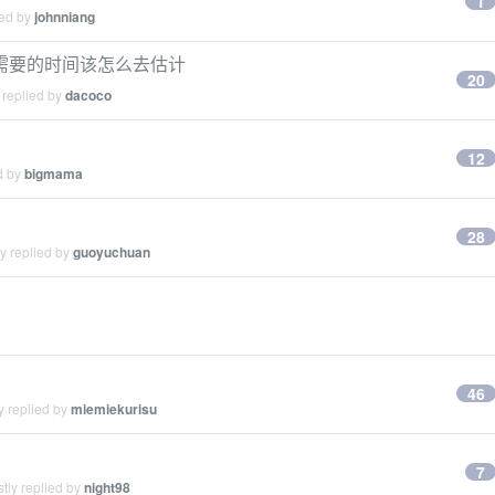
1
ied by
johnniang
需要的时间该怎么去估计
20
 replied by
dacoco
12
d by
bigmama
28
y replied by
guoyuchuan
46
y replied by
miemiekurisu
7
tly replied by
night98