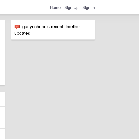
Home
Sign Up
Sign In
guoyuchuan's recent timeline
updates