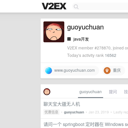
guoyuchuan
🏢
java开发
V2EX member #278870, joined on
Today's activity rank
16562
www.guoyuchuan.com
重庆
guoyuchuan
提问
技
聊天宝大疆无人机
优惠信息
•
guoyuchuan
•
Jan 23, 2019
• Lastly re
请问一个 springboot 定时器在 Windows