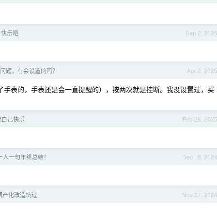
日快乐吧
Sep 2, 202
问题，有会设置的吗？
Apr 2, 202
连了手表的，手表还是会一直提醒的），按两次就是挂断。我没设置过，买
祝自己快乐
Feb 28, 202
一人一句年终总结！
Dec 18, 202
国产化改造坑过
Nov 27, 202