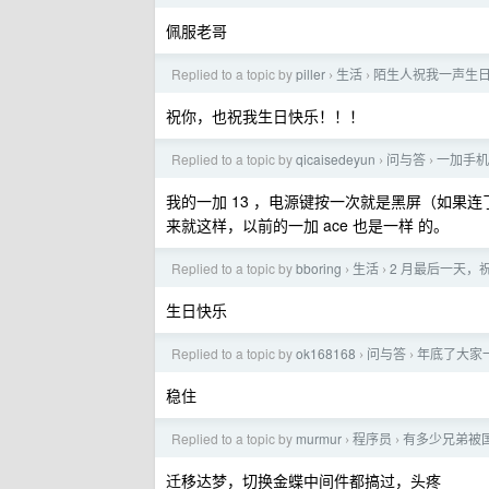
佩服老哥
Replied to a topic by
piller
生活
陌生人祝我一声生
›
›
祝你，也祝我生日快乐！！！
Replied to a topic by
qicaisedeyun
问与答
一加手机
›
›
我的一加 13 ，电源键按一次就是黑屏（如果
来就这样，以前的一加 ace 也是一样 的。
Replied to a topic by
bboring
生活
2 月最后一天，
›
›
生日快乐
Replied to a topic by
ok168168
问与答
年底了大家
›
›
稳住
Replied to a topic by
murmur
程序员
有多少兄弟被
›
›
迁移达梦，切换金蝶中间件都搞过，头疼