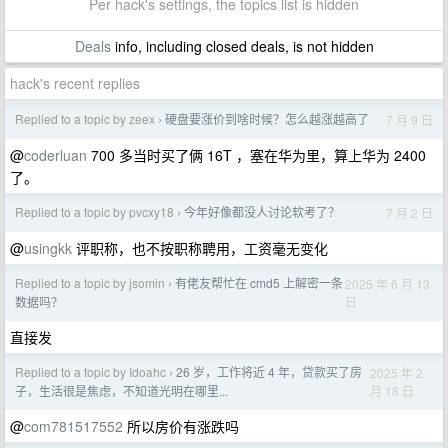
Per hack's settings, the topics list is hidden
Deals
info, including closed deals, is not hidden
hack's recent replies
Replied to a topic by zeex
硬盘要涨价到啥时候？怎么越涨越高了
7 月 9 日
›
@
coderluan
700 多当时买了俩 16T ，塞在华为里，算上华为 2400
了。
Replied to a topic by pvcxy18
今年好像都没人讨论软考了？
7 月 2 日
›
@
usingkk
评职称，也不按职称聘用，工资毫无变化
Replied to a topic by jsomin
有佬友帮忙在 cmd5 上解密一条
2025 年 6 月 13
›
日
数据吗？
直接发
Replied to a topic by Idoahc
26 岁，工作将近 4 年，贷款买了房
2025 年 2
›
月 18 日
子，生活很是焦虑，不知道光明在哪里...
@
com781517552
所以房价有涨跌吗