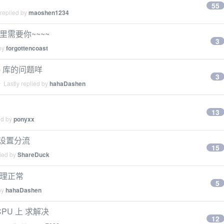
55
 replied by
maoshen1234
这里需要你~~~~
3
 by
forgottencoast
lib 库的问题咩
3
 Lastly replied by
hahaDashen
13
ed by
ponyxx
由设置分流
15
lied by
ShareDuck
代理正常
5
by
hahaDashen
PU 上 求解决
12