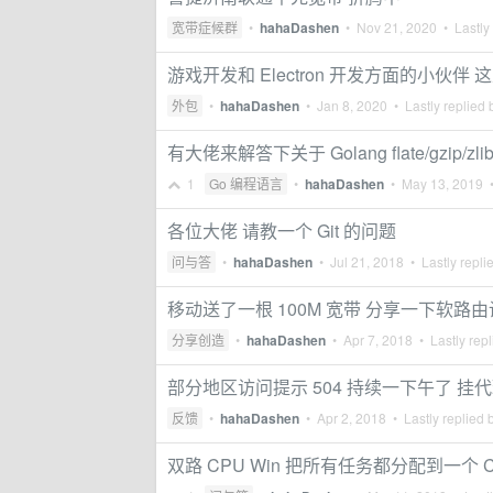
宽带症候群
•
hahaDashen
•
Nov 21, 2020
• Lastly
游戏开发和 Electron 开发方面的小伙伴 
外包
•
hahaDashen
•
Jan 8, 2020
• Lastly replied
有大佬来解答下关于 Golang flate/gzip/z
1
Go 编程语言
•
hahaDashen
•
May 13, 2019
•
各位大佬 请教一个 Git 的问题
问与答
•
hahaDashen
•
Jul 21, 2018
• Lastly repli
移动送了一根 100M 宽带 分享一下软路
分享创造
•
hahaDashen
•
Apr 7, 2018
• Lastly rep
部分地区访问提示 504 持续一下午了 挂
反馈
•
hahaDashen
•
Apr 2, 2018
• Lastly replied 
双路 CPU Win 把所有任务都分配到一个 C