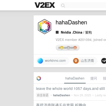
hahaDashen
🏢
Nvidia .China
/ 架构
V2EX member #201094, joined on
8
48
88
workinno.com
山东济南
hahaDashen
提问
leave the whole world 1057 days.and still
自言自语
•
hahaDashen
•
Nov 29, 2025
• Lastly re
喜提济南联通千兆宽带 折腾中