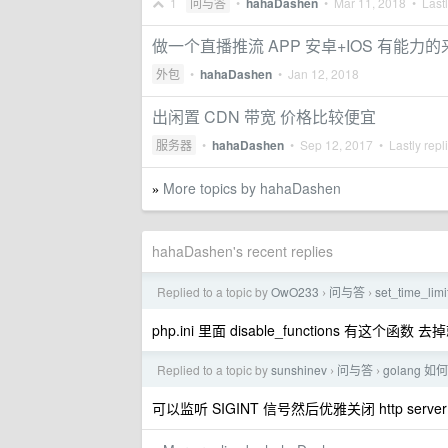
1
问与答
•
hahaDashen
•
Mar 11, 2018
• Lastl
做一个直播推流 APP 安卓+IOS 有能力的
外包
•
hahaDashen
•
Jan 12, 2018
出闲置 CDN 带宽 价格比较便宜
服务器
•
hahaDashen
•
Sep 12, 2017
• Lastly repl
More topics by hahaDashen
»
hahaDashen's recent replies
Replied to a topic by
OwO233
问与答
set_time_lim
›
›
php.ini 里面 disable_functions 有这
Replied to a topic by
sunshinev
问与答
golang 如
›
›
可以监听 SIGINT 信号然后优雅关闭 http server