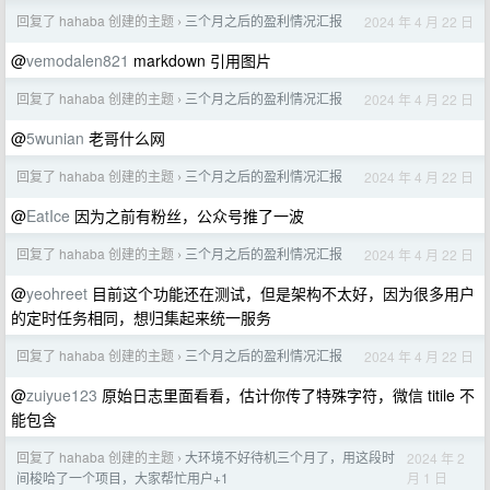
回复了 hahaba 创建的主题
三个月之后的盈利情况汇报
2024 年 4 月 22 日
›
@
vemodalen821
markdown 引用图片
回复了 hahaba 创建的主题
三个月之后的盈利情况汇报
2024 年 4 月 22 日
›
@
5wunian
老哥什么网
回复了 hahaba 创建的主题
三个月之后的盈利情况汇报
2024 年 4 月 22 日
›
@
EatIce
因为之前有粉丝，公众号推了一波
回复了 hahaba 创建的主题
三个月之后的盈利情况汇报
2024 年 4 月 22 日
›
@
yeohreet
目前这个功能还在测试，但是架构不太好，因为很多用户
的定时任务相同，想归集起来统一服务
回复了 hahaba 创建的主题
三个月之后的盈利情况汇报
2024 年 4 月 22 日
›
@
zuiyue123
原始日志里面看看，估计你传了特殊字符，微信 titile 不
能包含
回复了 hahaba 创建的主题
大环境不好待机三个月了，用这段时
2024 年 2
›
月 1 日
间梭哈了一个项目，大家帮忙用户+1