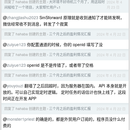
回复了 hahaba 创建的主题
大环境不好待机三个月了，用这段时
2024 年 4
›
月 23 日
间梭哈了一个项目，大家帮忙用户+1
@
zhangjiashu2023
SmSforward 原理就是收到通知了才能转发啊，
微信经常收不到消息，转发了个寂寞
回复了 hahaba 创建的主题
三个月之后的盈利情况汇报
2024 年 4 月 22 日
›
@
zuiyue123
你配置通道的时候，你的 openid 填写了没
回复了 hahaba 创建的主题
三个月之后的盈利情况汇报
2024 年 4 月 22 日
›
@
zuiyue123
openid 是不是传错了，或者带了空格
回复了 hahaba 创建的主题
三个月之后的盈利情况汇报
2024 年 4 月 22 日
›
@
youyouzi
翻墙了之后回超时，因为服务器在国内。 API 本身就是开
放的。可以自己实现定时逻辑。 定时任务的话估计也快上线了，这段
时间正在开发 APP
回复了 hahaba 创建的主题
三个月之后的盈利情况汇报
2024 年 4 月 22 日
›
@
monster1priest
的确是的，都是外贸用户订阅的，程序员没什么付
费的