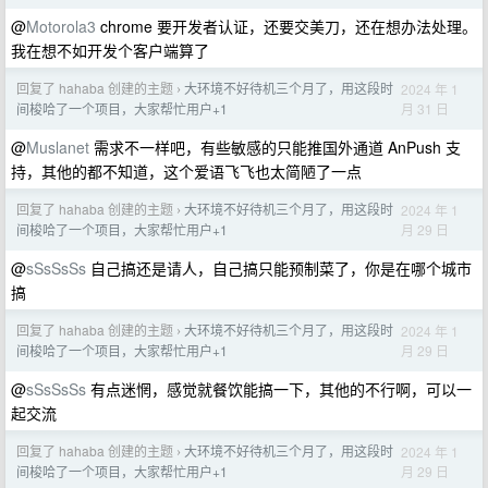
@
Motorola3
chrome 要开发者认证，还要交美刀，还在想办法处理。
我在想不如开发个客户端算了
回复了 hahaba 创建的主题
大环境不好待机三个月了，用这段时
2024 年 1
›
月 31 日
间梭哈了一个项目，大家帮忙用户+1
@
Muslanet
需求不一样吧，有些敏感的只能推国外通道 AnPush 支
持，其他的都不知道，这个爱语飞飞也太简陋了一点
回复了 hahaba 创建的主题
大环境不好待机三个月了，用这段时
2024 年 1
›
月 29 日
间梭哈了一个项目，大家帮忙用户+1
@
sSsSsSs
自己搞还是请人，自己搞只能预制菜了，你是在哪个城市
搞
回复了 hahaba 创建的主题
大环境不好待机三个月了，用这段时
2024 年 1
›
月 29 日
间梭哈了一个项目，大家帮忙用户+1
@
sSsSsSs
有点迷惘，感觉就餐饮能搞一下，其他的不行啊，可以一
起交流
回复了 hahaba 创建的主题
大环境不好待机三个月了，用这段时
2024 年 1
›
月 29 日
间梭哈了一个项目，大家帮忙用户+1