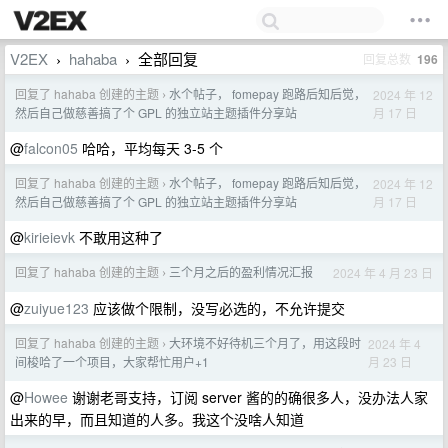
V2EX
hahaba
全部回复
回复总数
196
›
›
回复了 hahaba 创建的主题
水个帖子， fomepay 跑路后知后觉，
2024 年 12
›
月 17 日
然后自己做慈善搞了个 GPL 的独立站主题插件分享站
@
falcon05
哈哈，平均每天 3-5 个
回复了 hahaba 创建的主题
水个帖子， fomepay 跑路后知后觉，
2024 年 12
›
月 17 日
然后自己做慈善搞了个 GPL 的独立站主题插件分享站
@
kirieievk
不敢用这种了
回复了 hahaba 创建的主题
三个月之后的盈利情况汇报
2024 年 4 月 23 日
›
@
zuiyue123
应该做个限制，没写必选的，不允许提交
回复了 hahaba 创建的主题
大环境不好待机三个月了，用这段时
2024 年 4
›
月 23 日
间梭哈了一个项目，大家帮忙用户+1
@
Howee
谢谢老哥支持，订阅 server 酱的的确很多人，没办法人家
出来的早，而且知道的人多。我这个没啥人知道