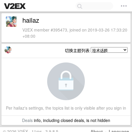
hailaz
V2EX member #395473, joined on 2019-03-26 17:33:20
+08:00
切换主题列表
Per hailaz's settings, the topics list is only visible after you sign in
Deals
info, including closed deals, is not hidden
© 2026 V2EX · 11ms · 3.9.8.5
About
·
Language