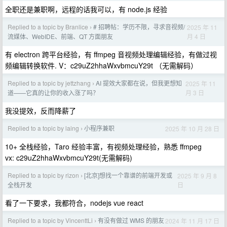
全职还是兼职啊，远程的话我可以，有 node.js 经验
Replied to a topic by Branlice
# 招聘帖：学历不限，寻求音视频/
2025 年 11
›
月 4 日
流媒体、WebIDE、前端、QT 方面朋友
有 electron 跨平台经验，有 ffmpeg 音视频处理编辑经验，有做过视
频编辑转换软件. V：c29uZ2hhaWxvbmcuY29t （无需解码）
Replied to a topic by jettzhang
AI 提效大家都在说，但我更想知
2025 年 11
›
月 3 日
道——它真的让你的收入涨了吗？
我没提效，反而降薪了
Replied to a topic by laing
小程序兼职
2025 年 10 月 28 日
›
10+ 全栈经验，Taro 经验丰富，有视频处理经验，熟悉 ffmpeg
vx: c29uZ2hhaWxvbmcuY29t(无需解码)
Replied to a topic by rizon
[北京]想找一个靠谱的前端开发或
2025 年 9 月 8
›
日
全栈开发
看了一下要求，我都符合，nodejs vue react
Replied to a topic by VincenttLi
有没有做过 WMS 的朋友
2024 年 11 月 17 日
›