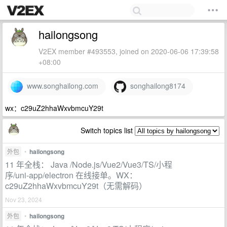
hailongsong
V2EX member #493553, joined on 2020-06-06 17:39:58
+08:00
www.songhailong.com
songhailong8174
wx：c29uZ2hhaWxvbmcuY29t
Switch topics list
外包
•
hailongsong
11 年全栈： Java /Node.js/Vue2/Vue3/TS/小程
序/uni-app/electron 在线接单。WX：
c29uZ2hhaWxvbmcuY29t（无需解码）
Nov 23, 2024
外包
•
hailongsong