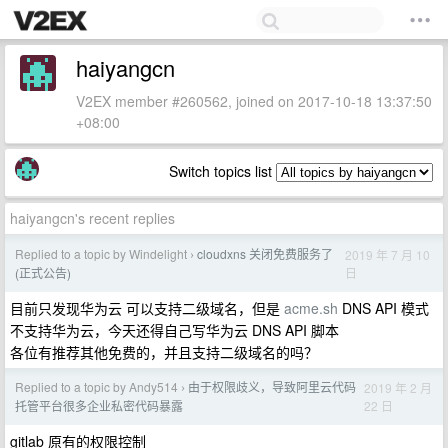
haiyangcn
V2EX member #260562, joined on 2017-10-18 13:37:50
+08:00
Switch topics list
haiyangcn's recent replies
Replied to a topic by Windelight
cloudxns 关闭免费服务了
2019 年 7 月 10
›
日
(正式公告)
目前只发现华为云 可以支持二级域名，但是
acme.sh
DNS API 模式
不支持华为云，今天还得自己写华为云 DNS API 脚本
各位有推荐其他免费的，并且支持二级域名的吗？
Replied to a topic by Andy514
由于权限歧义，导致阿里云代码
2019 年 2 月
›
22 日
托管平台很多企业私密代码暴露
gitlab 原有的权限控制