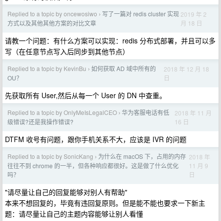
Replied to a topic by oncewosiwo
写了一篇对 redis cluster 实现
2019 年 2
›
月 18 日
方式以及其他其他方案的对比文章
请教一个问题：有什么方案可以实现：redis 分布式部署，并且可以多
写（在任意节点写入后同步到其他节点）
Replied to a topic by KevinBu
如何获取 AD 域中所有的
2018 年 12 月 18
›
日
OU？
先获取所有 User,然后从每一个 User 的 DN 中查重。
Replied to a topic by OnlyMeIsLegalCEO
华为客服电话有低
2018 年 11 月
›
16 日
级错误?还是我操作错误?
DTFM 收号有问题，跟你手机关系不大，应该是 IVR 的问题
Replied to a topic by SonicKang
为什么在 macOS 下，占用的内存
2018 年
›
11 月 9
往往不到 chrome 的一半，但各种响应都很好。这是做了什么优化
日
吗？
"请尽量让自己的回复能够对别人有帮助"
本来不想回复的，毕竟有违回复原则。但是能不能也要求一下新主
题：请尽量让自己的主题内容能够让别人看懂