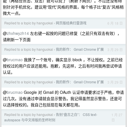
能（再结合点击、双击）就可以玩了（刷新下网页）。不过还没有特
别针对手机优化，建议用“现代”风格的界面，每个格子比“复古”风格稍
微大一点。
Replied to a topic by hanguokai
网页版经典扫雷游戏
6 月 18 日
›
@
zhxhwyzh14
左右键一起按的问题已修复（之前只有双击有效），
请刷新一下页面
Replied to a topic by hanguokai
我的新作： Gmail Chrome 扩展
3 月 29 日
›
@
brucmao
我换了一个账号，确实显示 block ，不让授权。之前已经
授权过的用户应该还能用。抱歉，先这样，之后有时间我再尝试申请
认证。
Replied to a topic by hanguokai
我的新作： Gmail Chrome 扩展
3 月 29 日
›
@
brucmao
Google 对 Gmail 的 OAuth 认证申请要求过于严格，申请
过几次。没有通过申请就会显示警告。我记得虽然显示警告，还是可
以选择授权的。我自己包括现在每天都在用。
Replied to a topic by hanguokai
告别“盘古之白”： CSS text-
1 月 27
›
日
autospace 与中文排版的圣杯时刻