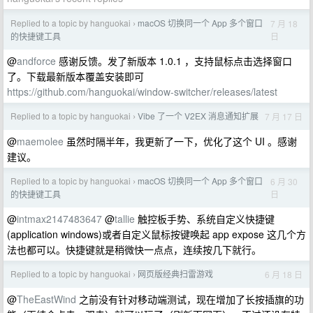
Replied to a topic by hanguokai
macOS 切换同一个 App 多个窗口
7 月 18
›
日
的快捷键工具
@
andforce
感谢反馈。发了新版本 1.0.1 ，支持鼠标点击选择窗口
了。下载最新版本覆盖安装即可
https://github.com/hanguokai/window-switcher/releases/latest
Replied to a topic by hanguokai
Vibe 了一个 V2EX 消息通知扩展
7 月 17 日
›
@
maemolee
虽然时隔半年，我更新了一下，优化了这个 UI 。感谢
建议。
Replied to a topic by hanguokai
macOS 切换同一个 App 多个窗口
6 月 30
›
日
的快捷键工具
@
intmax2147483647
@
tallie
触控板手势、系统自定义快捷键
(application windows)或者自定义鼠标按键唤起 app expose 这几个方
法也都可以。快捷键就是稍微快一点点，连续按几下就行。
Replied to a topic by hanguokai
网页版经典扫雷游戏
6 月 18 日
›
@
TheEastWind
之前没有针对移动端测试，现在增加了长按插旗的功