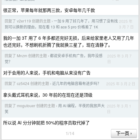
很正常，苹果每年就那两三款，安卓每年几千款
回复了 v2er119 创建的主题
一加 9 用了好几年了，用习惯了没有找
2025 年
›
3 月 7 日
到可以换新的理由，现在看 13 和 ace 5 pro 价格差了 1K
我的一加 3T 用了 6 年多都还完好无损，后来给家里老人又用了几年
也还完好。不想刷机折腾了我就换三星了，现在清静了。
回复了 Mnzm 创建的主题
都说安卓手机有广告，我咋没感
2025 年 3 月 7
›
日
觉？
对于会用的人来说，手机和电脑从来没有广告
回复了 cz5424 创建的主题
近几年的电脑音箱有进步吗？
2025 年 3 月 2 日
›
拿头戴式耳机来说，30 年前的在现在还是顶级
回复了 mogutouer 创建的主题
用 AI 编程，半夜的我放声大
2025 年 3 月 1
›
日
笑
所以说 AI 分分钟就把 50%的程序员取代掉了
1/14