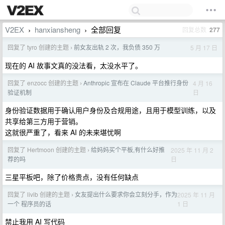
V2EX
hanxiansheng
全部回复
回复总数
277
›
›
回复了 tyro 创建的主题
前女友出轨 2 次，我负债 350 万
5 月 17 日
›
现在的 AI 故事文真的没法看，太没水平了。
回复了 enzocc 创建的主题
Anthropic 宣布在 Claude 平台推行身份
4 月 16
›
日
验证机制
身份验证数据用于确认用户身份及合规用途，且用于模型训练，以及
共享给第三方用于营销。
这就很严重了，看来 AI 的未来堪忧啊
回复了 Hertmoon 创建的主题
给妈妈买个平板,有什么好推
2025 年 11 月 2
›
日
荐的吗
三星平板吧，除了价格贵点，没有任何缺点
回复了 livib 创建的主题
女友提出什么要求你会立刻分手，作为
2025 年 11 月
›
1 日
一个 程序员的话
禁止我用 AI 写代码