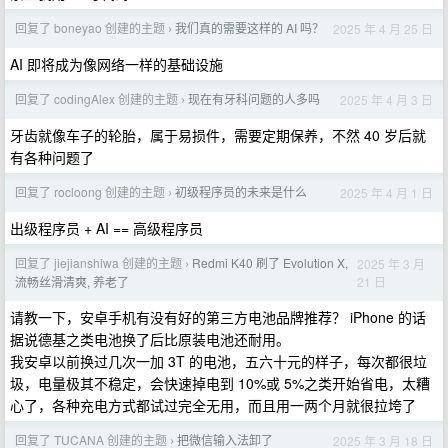
回复了 boneyao 创建的主题
我们真的需要这样的 AI 吗？
2025 年 4 月 25 日
›
AI 即将成为像网络一样的基础设施
回复了 codingAlex 创建的主题
现在有牙科问题的人多吗
2025 年 4 月 3 日
›
牙齿就像车子的轮胎，属于易损件，需要定期保养，不然 40 岁后就
有各种问题了
回复了 rocloong 创建的主题
初级程序员的未来是什么
2025 年 4 月 1 日
›
出级程序员 + AI == 高级程序员
回复了 jiejianshiwa 创建的主题
Redmi K40 刷了 Evolution X,
2025 年 3 月
›
21 日
流畅丝滑清爽, 养老了
请教一下，安卓手机有没有好的第三方电池品牌推荐？ iPhone 的话
据说德基之类电池换了后比原装电池还耐用。
我安卓以前换过几次一加 3T 的电池，五六十元的样子，每次都很垃
圾，电量极其不稳定，会快速掉电到 10%或 5%之类开始省电，太糟
心了，各种充电方式都试过完全无用，而且用一两个月就很拉垮了
回复了 TUCANA 创建的主题
把微信输入法卸了
2025 年 3 月 18 日
›