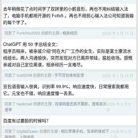
去年稍微花了点时间学了双拼里的小鹤音形，再也不用纠结输入法
了，电脑手机都用开源的 Fcitx5 。再也不用担心输入法公司知道我输
的每个字了。
回复了 FunkYou2022 创建的主题
相亲经历
2025 年 3 月 15 日
›
ChatGPT 用 50 字总结全文：
程序员相亲，被亲戚介绍“同在大厂”工作的女生，实际是富士康流水
线组长。两人沟通愉快，突然发现对方已离异带娃，尴尬收场。感慨
亲戚对自己定位离谱，相亲经历一言难尽。
回复了 cust2008 创建的主题
字节豆包体验反馈
2025 年 3 月 14 日
›
豆包语音输入很爽，识别率 99.9%，响应速度快，日常搜索我都用
它。元宝也不错，响应速度慢一丢丢。
回复了 hackroad 创建的主题
百度网盘还真不要脸，造假显示
2025 年 3 月 9
›
日
速率
百度有过要脸的时候吗？
回复了 DigitaIOcean 创建的主题
相比苹果手机，安卓的体验下
2025 年 3 月
›
7 日
限很低，上限很高