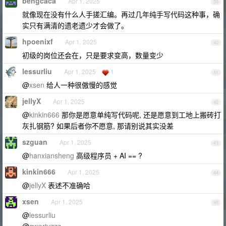
bengcaca
Apr 1, 2025
39
就像现在没有什么人手搓汇编。再过几年纯手写代码这种事，确
实只有满清的遗老遗少才会做了。
hpoenixf
Apr 1, 2025
40
初级的岗位还会在，只是要求变高，数量变少
lessurliu
Apr 1, 2025
1
41
@
xsen
给人一种很傲慢的感觉
jellyX
Apr 1, 2025
42
@
kinkin666
那你是愿意单纯写代码呢, 还是愿意到工地上搬砖打
灰扎钢筋? 如果后者你不愿意, 那请别说其实没差
szguan
Apr 1, 2025
43
@
hanxiansheng
高级程序员 + AI == ?
kinkin666
Apr 1, 2025
44
@
jellyX
表述不准确哈
xsen
Apr 1, 2025
45
@
lessurliu