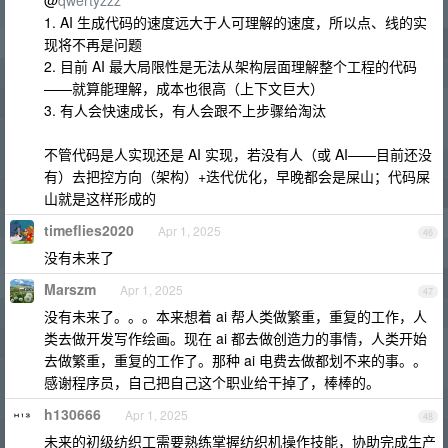
@
qwertyzzz
1. AI 生成代码的速度远大于人可理解的速度，所以点、线的实
现将不再是问题
2. 目前 AI 最大局限性是无法从架构层面理解整个工程的代码
——就算能理解，成本也很高（上下文巨大）
3. 有人会快速成长，有人会跟不上步骤给淘汰
不管代码是人实现还是 AI 实现，若没有人（或 AI——目前还没
有）去把控方向（架构）+迭代优化，早晚都会是屎山；代码屎
山就是这样形成的
timeflies2020
Apr 1, 2025
46
没有未来了
Marszm
Apr 1, 2025
47
没有未来了。。。本来想着 ai 帮人类做繁重，重复的工作，人
类去做开发写作绘画。现在 ai 都去做创造力的事情，人类开始
去做繁重，重复的工作了。那种 ai 电费去做都划不来的事。。
感谢程序员，自己把自己这个职业给干掉了，棒棒的。
h130666
Apr 1, 2025
48
未来的初级纺织工需要熟练掌握纺织机操作技能，协助完成生产