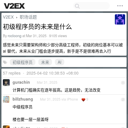
V2EX
职场话题
›
初级程序员的未来是什么
By
rocloong
at Mar 31, 2025 · 9105 views
感觉未来只需要架构师和少部分高级工程师，初级的岗位基本可以被
ai 替代，未来从业门槛会逐步提高，新手是不是很难再去入行
初级程序员
未来
AI
57 replies
•
2025-04-02 10:38:53 +08:00
gurachin
Mar 31, 2025
1
计算机门槛确实在逐年拔高。这是趋势，无法改变
billzhuang
Mar 31, 2025 via iPhone
9
2
中级程序员
楼也要一层一层盖呀