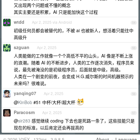
又出现两个问题或不懂的概念
其实主要还是积累，AI 只是能加快这个过程
wtdd
Apr 2, 2025 via Android
54
初级任何员都会被替代的，不被 ai 也被新人，想活着只能往中
高级升
szguan
Apr 2, 2025
55
人类能做的工作就像一个个高低不平的山头，AI 像是不断上涨
的浪潮。随着 AI 的不断进步，人类的工作逐次消失，程序员来
说，最先被淹没的是初级程序员，后面就是中级，高级。
人类在一个剧变的前夜，会变成 H.G.威尔斯的时间机器预示的
未来吗？很难说。
yanqing07
Apr 2, 2025
56
@
KinBob
#51 中杯/大杯/超大杯
Paracosm
Apr 2, 2025
57
@
sir283
感觉继续 coding 下去也是死路一条了，这些技能只是
现在的标准，以后肯定还会再拔高的
© 2026 V2EX · 132ms · 3.9.8.5
About
·
Language