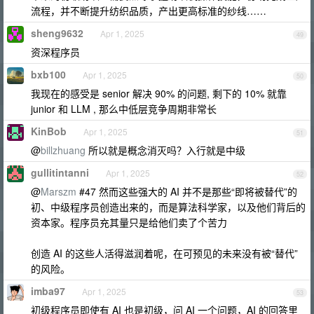
流程，并不断提升纺织品质，产出更高标准的纱线……
sheng9632
Apr 1, 2025
49
资深程序员
bxb100
Apr 1, 2025
50
我现在的感受是 senior 解决 90% 的问题, 剩下的 10% 就靠
junior 和 LLM , 那么中低层竞争周期非常长
KinBob
Apr 1, 2025
51
@
billzhuang
所以就是概念消灭吗？入行就是中级
gullitintanni
Apr 1, 2025
52
@
Marszm
#47 然而这些强大的 AI 并不是那些“即将被替代”的
初、中级程序员创造出来的，而是算法科学家，以及他们背后的
资本家。程序员充其量只是给他们卖了个苦力
创造 AI 的这些人活得滋润着呢，在可预见的未来没有被“替代”
的风险。
imba97
Apr 1, 2025
53
初级程序员即使有 AI 也是初级，问 AI 一个问题，AI 的回答里