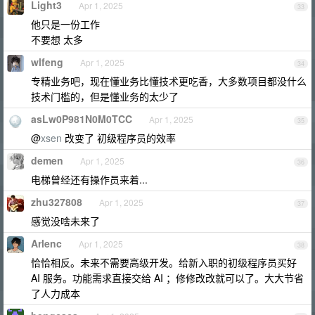
Light3
Apr 1, 2025
33
他只是一份工作
不要想 太多
wlfeng
Apr 1, 2025
34
专精业务吧，现在懂业务比懂技术更吃香，大多数项目都没什么
技术门槛的，但是懂业务的太少了
asLw0P981N0M0TCC
Apr 1, 2025
35
@
xsen
改变了 初级程序员的效率
demen
Apr 1, 2025
36
电梯曾经还有操作员来着...
zhu327808
Apr 1, 2025
37
感觉没啥未来了
Arlenc
Apr 1, 2025
38
恰恰相反。未来不需要高级开发。给新入职的初级程序员买好
AI 服务。功能需求直接交给 AI ；修修改改就可以了。大大节省
了人力成本