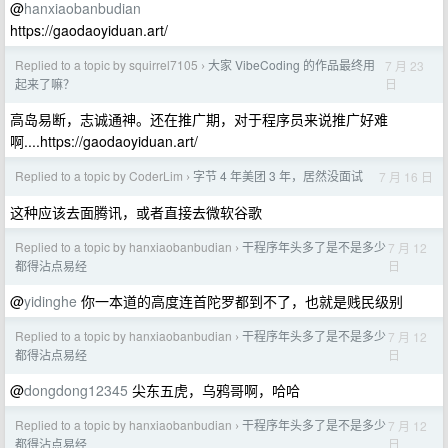
@
hanxiaobanbudian
https://gaodaoyiduan.art/
Replied to a topic by squirrel7105
大家 VibeCoding 的作品最终用
7 月 23
›
日
起来了嘛？
高岛易断，志诚通神。还在推广期，对于程序员来说推广好难
啊....https://gaodaoyiduan.art/
Replied to a topic by CoderLim
字节 4 年美团 3 年，居然没面试
7 月 16 日
›
这种应该去面腾讯，或者直接去微软谷歌
Replied to a topic by hanxiaobanbudian
干程序年头多了是不是多少
7 月 12
›
日
都得沾点易经
@
yidinghe
你一本道的高度连首陀罗都到不了，也就是贱民级别
Replied to a topic by hanxiaobanbudian
干程序年头多了是不是多少
7 月 12
›
日
都得沾点易经
@
dongdong12345
尖东五虎，乌鸦哥啊，哈哈
Replied to a topic by hanxiaobanbudian
干程序年头多了是不是多少
7 月 12
›
日
都得沾点易经