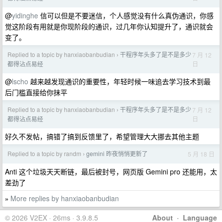
@
yidinghe
信可以但是不要迷信，个人感觉没有什么真伪通识，你感
觉这阶段有用就是你现阶段的通识，过几年你认知提升了，通识就会
变了。
Replied to a topic by hanxiaobanbudian
干程序年头多了是不是多少
7 月 12
›
日
都得沾点易经
@
lscho
越来越发现通识的重要性，年轻时候一味追去学习技术到最
后门槛直接给你抹平
Replied to a topic by hanxiaobanbudian
干程序年头多了是不是多少
7 月 12
›
日
都得沾点易经
好久不发帖，搞错了搞到反馈里了，希望管理大大挪去其他主题
Replied to a topic by randm
gemini 昨夜悄悄更新了
5 月 18 日
›
Anti 这个垃圾天天断链，最后被封号，网页版 Gemini pro 还能用，太
差劲了
More replies by hanxiaobanbudian
»
© 2026 V2EX · 26ms · 3.9.8.5
About
·
Language