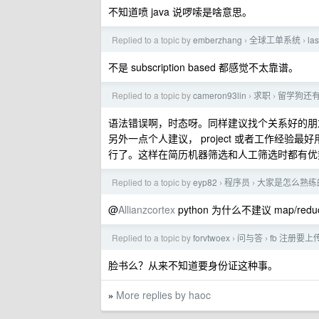
不知道喷 java 说啰嗦是啥意思。
Replied to a topic by
emberzhang
全球工单系统
la
›
›
不是 subscription based 都感觉不太靠谱。
Replied to a topic by
cameron93lin
求职
留学狗还
›
›
语法错误啊，时态呀。同样建议找个关系好的朋
另外一点个人建议， project 或者工作经验最好
行了。这样在简历机器筛选和人工筛选时都有优
Replied to a topic by
eyp82
程序员
大家是怎么熟练
›
›
@
Allianzcortex
python 为什么不建议 map/redu
Replied to a topic by
forvtwoex
问与答
fb 注册要
›
›
脸书么？从来不知道要身份证这种事。
More replies by haoc
»