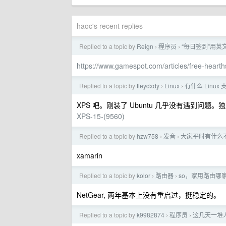
haoc's recent replies
Replied to a topic by
Reign
程序员
“每日签到”用英
›
›
https://www.gamespot.com/articles/free-hearth
Replied to a topic by
tleydxdy
Linux
有什么 Linu
›
›
XPS 吧。刚装了 Ubuntu 几乎没有遇到问题
XPS-15-(9560)
Replied to a topic by
hzw758
发音
大家平时有什么
›
›
xamarin
Replied to a topic by
kolor
路由器
so，家用路由哪
›
›
NetGear, 两年基本上没有重启过，挺稳定的。
Replied to a topic by
k9982874
程序员
这几天一堆人
›
›