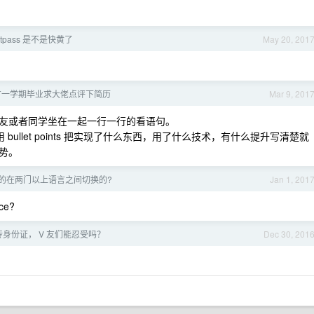
stpass 是不是快黄了
May 20, 201
有一学期毕业求大佬点评下简历
Mar 9, 201
友或者同学坐在一起一行一行的看语句。
用 bullet points 把实现了什么东西，用了什么技术，有什么提升写清楚就
势。
的在两门以上语言之间切换的?
Jan 1, 201
ce?
上传身份证， V 友们能忍受吗？
Dec 30, 201