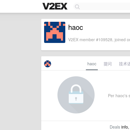
haoc
V2EX member #109528, joined on
haoc
提问
技术
Per haoc's s
Deals
info,