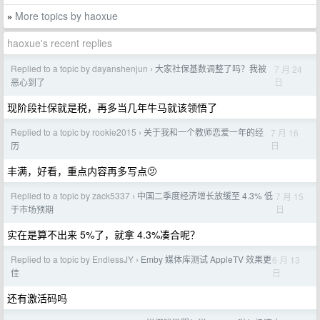
More topics by haoxue
»
haoxue's recent replies
Replied to a topic by dayanshenjun
大家社保基数调整了吗？我被
7 月 24
›
日
恶心到了
现阶段社保就是税，再多当几年牛马就该领悟了
Replied to a topic by rookie2015
关于我和一个教师恋爱一年的经
7 月 16
›
日
历
丰满，好看，重点内容再多写点🫤
Replied to a topic by zack5337
中国二季度经济增长放缓至 4.3% 低
7 月 15
›
日
于市场预期
实在是算不出来 5%了，就拿 4.3%凑合呢？
Replied to a topic by EndlessJY
Emby 媒体库测试 AppleTV 效果更
6 月 13
›
日
佳
还有激活码吗