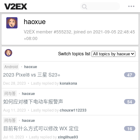
haoxue
V2EX member #555232, joined on 2021-09-05 22:48:45
+08:00
Switch topics list
Android
•
haoxue
2023 Pixel8 vs 三星 S23+
47
Dec 28, 2023 • Lastly replied by
konakona
问与答
•
haoxue
如何应对楼下电动车报警声
54
Aug 11, 2023 • Lastly replied by
chouxw112233
问与答
•
haoxue
目前有什么方式可以修改 WX 定位
16
Jul 10, 2023 • Lastly replied by
xinglihua93