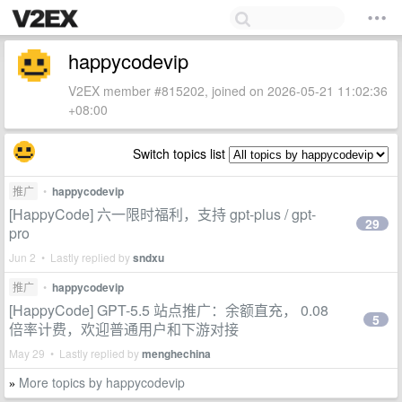
happycodevip
V2EX member #815202, joined on 2026-05-21 11:02:36
+08:00
Switch topics list
推广
•
happycodevip
[HappyCode] 六一限时福利，支持 gpt-plus / gpt-
29
pro
Jun 2 • Lastly replied by
sndxu
推广
•
happycodevip
[HappyCode] GPT-5.5 站点推广：余额直充， 0.08
5
倍率计费，欢迎普通用户和下游对接
May 29 • Lastly replied by
menghechina
More topics by happycodevip
»