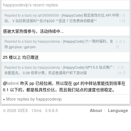
happycodevip's recent replies
Replied to a topic by qili36585009
[HappyCode] 稳定高性价比 API 中转
7 月
›
1 日
站， V 站拉新送福利**总计$200 **连送 7 日免费体验额度**
感谢大家热情参与，活动持续中...
Replied to a topic by happycodevip
[HappyCode] 六一限时福利，支
6 月 2
›
日
持 gpt-plus / gpt-pro
25 楼以上 均已赠送
Replied to a topic by happycodevip
[HappyCode] GPT-5.5 站点推广：
5 月
›
29 日
余额直充， 0.08 倍率计费，欢迎普通用户和下游对接
@
laibin6
昨天 pp 已经拉闸，所以现在 gpt 的中转站里能找到倍率在
0.1 以下的，都是极具性价比，而且我们站点的速度也很稳定。
More replies by happycodevip
»
© 2026 V2EX · 13ms · 3.9.8.5
About
·
Language