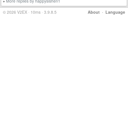
More replies by happysishen1
»
© 2026 V2EX · 10ms · 3.9.8.5
About
·
Language