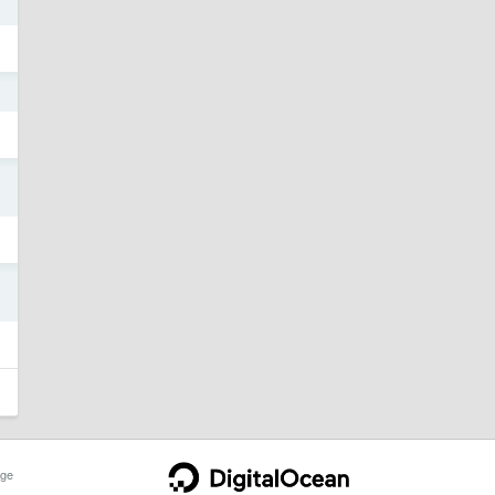
5
5
5
。
5
ge