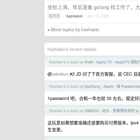
坐标上海，年后准备 golang 找工作
程序员
•
hashakei
•
Jan 18, 2025
More topics by hashakei
»
hashakei's recent replies
Replied to a topic by
find9
Apple TV
AppleTV 
›
›
@
zakokun
#2 JD 问了下官方客服，说 CEC
Replied to a topic by
tcpzhang
Apple
被 Passwor
›
›
1password 吧，合租一年也就 35 左右，稳
Replied to a topic by
V996EX
站长
求推荐好用的 ip
›
›
这玩意如果想要准确还是要购买付费版本，ipv4 
生变更。