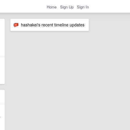
Home
Sign Up
Sign In
hashakei's recent timeline updates