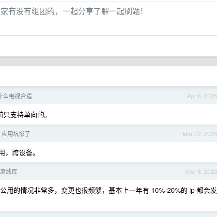
了，大家有没有组团的，一起分享了解一起刷题！
搭配什么电视合适
Apr 8, 202
 目前只支持单向的。
ds 应用坑惨了
Mar 22, 202
定好用，跨设备。
 离线库
Mar 8, 202
公用的情况非常多，变更也很频繁，基本上一年有 10%-20%的 ip 都会发