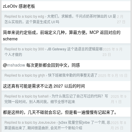
zLeO0v 感谢老板
Replied to a topic by edg
大佬们，求解惑，千问点奶茶时弹出的 UI 是
2 月
›
27 日
怎么实现的，这个算是生成式 UI 吗
简单来说约定俗成，前端定义几种，算最方便。MCP 返回对应的
scheme
Replied to a topic by 300
JB Gateway 这个选语言的逻辑是哪
2025 年 9 月
›
23 日
个人才做的
@
mshadow
每次更新都会回到中文，同感
Replied to a topic by ghjh
快下班被我辛勤的同事整无语了
2025 年 9 月 15 日
›
这还真有可能是需求不让选 2027 以后的时间
Replied to a topic by fushall
为什么我忘记了自己写过的代码？写
2025 年 9
›
月 1 日
完隔一段时间，别人再问我，细节全想不起来
都是这样的，几天不碰就会忘记，但是看一遍慢慢有记起来了。
Replied to a topic by JoeJoeJoe
[v2ex 批量空投]vibe 了一个周, 总
2025 年 8
›
月 25 日
算是搞出来了, 期间很是曲折, 会另开一个新帖介绍