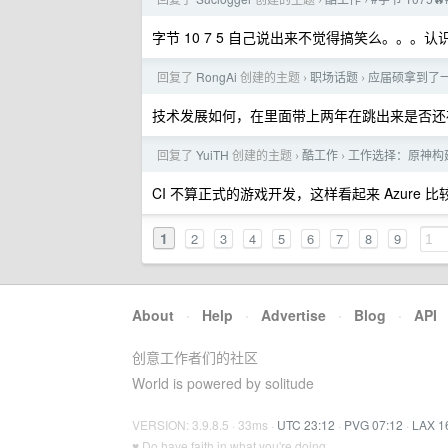
›
›
字节 10 7 5 自己说出来不觉得搞笑么。。。认识
回复了
RongAi
创建的主题
职场话题
应届硕拿到了一
›
›
技术发展如何，在里面带上两年在跳出来是否还
回复了
YuiTH
创建的主题
酷工作
工作选择：原神构建， A
›
›
CI 不算正式的游戏开发，这样看起来 Azure 比
1
2
3
4
5
6
7
8
9
About
·
Help
·
Advertise
·
Blog
·
API
创意工作者们的社区
World is powered by solitude
VERSION: 3.9.8.5 · 33ms ·
UTC 23:12
·
PVG 07:12
·
LAX 1
♥ Do have faith in what you're doing.