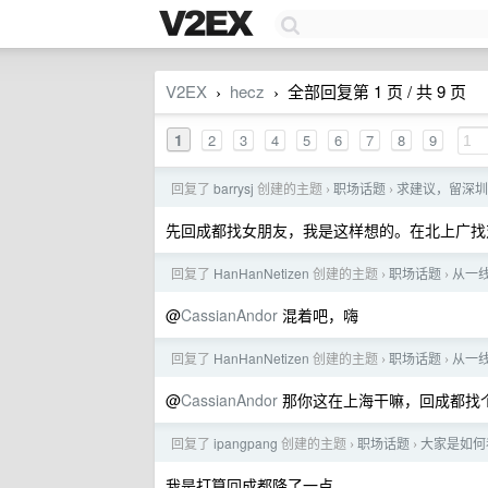
V2EX
hecz
全部回复第 1 页 / 共 9 页
›
›
1
2
3
4
5
6
7
8
9
回复了
barrysj
创建的主题
职场话题
求建议，留深圳 o
›
›
先回成都找女朋友，我是这样想的。在北上广找
回复了
HanHanNetizen
创建的主题
职场话题
从一
›
›
@
CassianAndor
混着吧，嗨
回复了
HanHanNetizen
创建的主题
职场话题
从一
›
›
@
CassianAndor
那你这在上海干嘛，回成都找
回复了
ipangpang
创建的主题
职场话题
大家是如何看
›
›
我是打算回成都降了一点