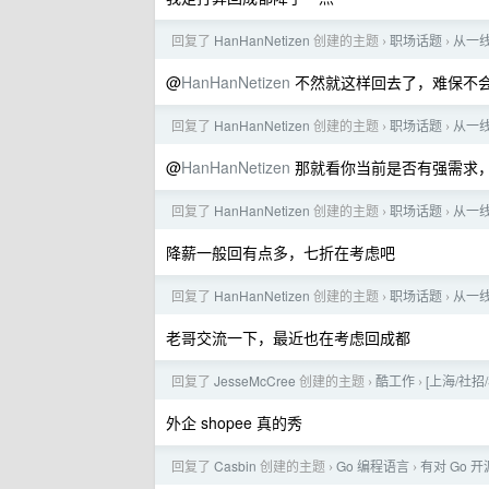
回复了
HanHanNetizen
创建的主题
职场话题
从一
›
›
@
HanHanNetizen
不然就这样回去了，难保不
回复了
HanHanNetizen
创建的主题
职场话题
从一
›
›
@
HanHanNetizen
那就看你当前是否有强需求
回复了
HanHanNetizen
创建的主题
职场话题
从一
›
›
降薪一般回有点多，七折在考虑吧
回复了
HanHanNetizen
创建的主题
职场话题
从一
›
›
老哥交流一下，最近也在考虑回成都
回复了
JesseMcCree
创建的主题
酷工作
[上海/社招/
›
›
外企 shopee 真的秀
回复了
Casbin
创建的主题
Go 编程语言
有对 Go 
›
›