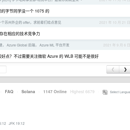
的字节同学没一个 1075 的
个苏州外企的 offer，求前辈们给点意见
2021 年 10 月 21 
存在相应的技术竞争力
zure Global 后端， Azure ML 平台开发
2021 年 9 月 6 
较好点？不过需要关注微软 Azure 的 WLB 可能不是很好
❮
❯
·
FAQ
·
Solana
·
1147 Online
Highest 6679
·
Select Langua
6:12
·
JFK 19:12