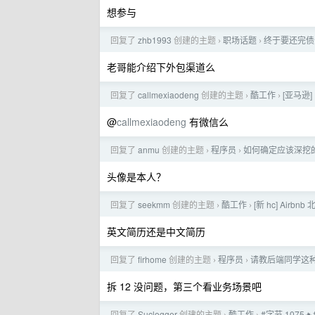
想参与
回复了
zhb1993
创建的主题
职场话题
终于要还完债
›
›
老哥能介绍下外包渠道么
回复了
callmexiaodeng
创建的主题
酷工作
[亚马逊]
›
›
@
callmexiaodeng
有微信么
回复了
anmu
创建的主题
程序员
如何确定应该深挖
›
›
头像是本人？
回复了
seekmm
创建的主题
酷工作
[新 hc] Airbn
›
›
英文简历还是中文简历
回复了
firhome
创建的主题
程序员
请教后端同学这
›
›
拆 12 没问题，第三个看业务场景吧
回复了
Suclogger
创建的主题
酷工作
#字节 1075