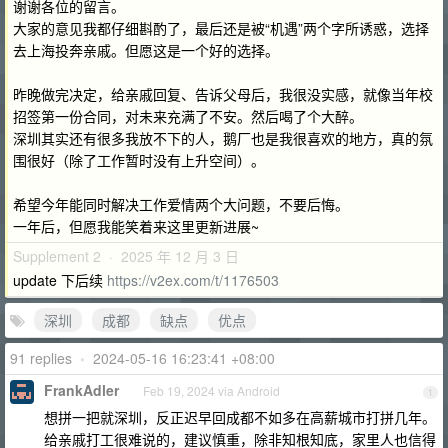
谢谢各位的留言。
大家的意见我都仔细斟酌了，最后还是被“机遇”两个字所诱惑，选择
去上海投奔亲戚。但愿这是一个好的选择。
昨晚做完决定，给亲戚回复、告诉父母后，我很没实感，就像当年校
招签第一份合同，对未来充满了不安。然后喝了个大醉。
深圳其实还有很多我放不下的人，鹅厂也是我很喜欢的地方，真的氛
围很好（除了工作暂时没有上升空间）。
希望今年能同时解决工作爱情两个大问题，不要后悔。
一年后，但愿我能笑着来这里更新进展~
Supplement 2 · 2025 年 12 月 3 日
update 下后续
https://v2ex.com/t/1176503
深圳
成都
缺点
优点
91 replies
•
2024-05-16 16:23:41 +08:00
FrankAdler
Feb 19, 2024 via Android
1
想拼一把就深圳，反正迟早回成都不如多在高薪城市打拼几年。
给亲戚打工很难说的，建议慎重，除非知根知底，家里人也信得