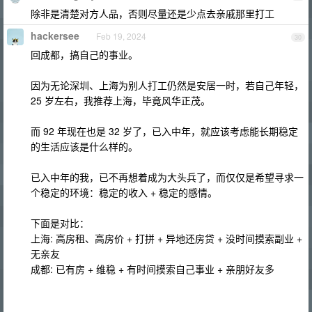
除非是清楚对方人品，否则尽量还是少点去亲戚那里打工
hackersee
Feb 19, 2024
30
回成都，搞自己的事业。
因为无论深圳、上海为别人打工仍然是安居一时，若自己年轻，
25 岁左右，我推荐上海，毕竟风华正茂。
而 92 年现在也是 32 岁了，已入中年，就应该考虑能长期稳定
的生活应该是什么样的。
已入中年的我，已不再想着成为大头兵了，而仅仅是希望寻求一
个稳定的环境：稳定的收入 + 稳定的感情。
下面是对比：
上海: 高房租、高房价 + 打拼 + 异地还房贷 + 没时间摸索副业 +
无亲友
成都: 已有房 + 维稳 + 有时间摸索自己事业 + 亲朋好友多