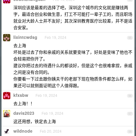
深圳应该是最差的选择了吧，深圳这个城市的文化就是赚钱两
字，最适合创业和做生意，打工不可能打一辈子工的，而且职场
就业对大龄人士并不友好；其次深圳教育医疗比较差，并不是适
合安家。
lixintcwdsg
Feb 19, 2024
55
去上海
坏处是过去了你和亲戚的关系就要变味了，好处是变味了他也不
会轻易把你开了。
建议你把过去的待遇什么的都谈好，但是这个也很难拿捏，亲戚
之间是没有合同的。
你要看一下过去跟你姨夫干的老部下现在物质条件都怎么样，如
果还可以就侧面证明这个人值得跟。
kfxsbw
Feb 19, 2024
56
去上海！！
davis2023
Feb 19, 2024
57
这还用想，铁定去上海
wildnode
Feb 20, 2024
58