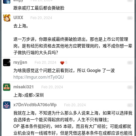
63
跟亲戚打工最后都会撕破脸
UIXX
Feb 20, 2024
64
去上海。
退一万步讲，你跟亲戚最终撕破脸退出，那也是上市公司管理
岗，是有经历和资格去其他地方应聘管理岗的，难不成你想一辈
子做执行端的大头兵吗？
rsyjjsn
Feb 20, 2024
5
65
为啥我感觉这个问题之前看到过，所以 Google 了一波
https://imgur.com/rtTy0QU
misaki321
Feb 20, 2024
66
上海>成都>深圳
x7DnVcd9bA706oWp
Feb 20, 2024
67
我就在上海，不知道为什么那么多人说来上海，如果可以选择我
会选择去一个能买得起房的城市，人生不只有赚钱；
OP 基本条件挺好的，985 本硕，而且有大厂经验；可能成都就
业机会没有一线城市好，但是凭借这基本条件在成都应该也能找