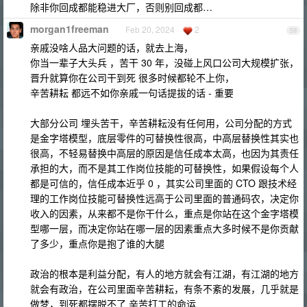
除非你回成都能稳进大厂，否则别回成都…
morgan1freeman
Feb 20, 2024
2
59
亲戚没啥人品大问题的话，就去上海，
你当一辈子大头兵 ，苦干 30 年，没碰上风口公司大规模扩张，
晋升就算你在公司干到死 很多时候都轮不上你，
辛苦耕耘 都远不如你亲戚一句话提拔的话 - 重要
大部分公司 埋头苦干，辛苦耕耘没有任何用，公司分配的方式
是金字塔模型，底层零件的可替换性很高，中高层替换性其实也
很高，不轻易替换中高层的原因是信任成本太高，也因为其责任
承担的大，而不是其工作岗位技能的可替换性，如果假设每个人
都是可信的，信任成本近乎 0 ，其实公司里面的 CTO 跟技术经
理的工作岗位技能可替换性远高于公司里面的普通码农，决定你
收入的因素，从来都不是你干什么，重点是你站在这个金字塔模
型哪一层，而决定你站在哪一层的因素重点大多时候不是你贡献
了多少，重点你是抱了谁的大腿
政治的根本是利益分配，有人的地方就会有江湖，有江湖的地方
就会有政治，在公司里面辛苦耕耘，有条不紊的发展，几乎就是
做梦，到死都摆脱不了 辛苦打工的命运