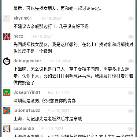
最后，可以先找女朋友，再和她一起讨论决定。
skyrim61
Feb 19, 2024
31
不建议去亲戚那边打工, 几乎没有好下场
hecz
Feb 19, 2024
32
先回成都找女朋友，我是这样想的。在北上广找对象和成都找对
象难度不是一个级别
debuggeeker
Feb 19, 2024
33
上海啊，怎么说也是自己人，至于女孩子问题，需要多出去走
走，认识下人，比如去打打羽毛球乒乓球，我朋友打球打着打着
做做奶爸了
JosephYin01
Feb 19, 2024
34
深圳就是渣男, 它只想要你的青春
rationa1cuzz
Feb 19, 2024
35
上海，切记那先是老板然后才是亲戚
captain55
Feb 19, 2024
36
上海你不来的话，可以把我推荐给你姨父么？本人主打一个信得