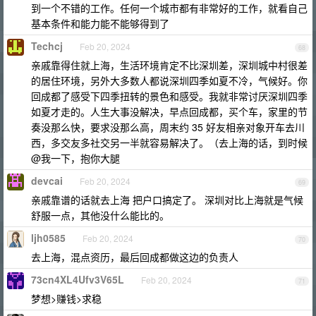
到一个不错的工作。任何一个城市都有非常好的工作，就看自己
基本条件和能力能不能够得到了
Techcj
Feb 20, 2024
68
亲戚靠得住就上海，生活环境肯定不比深圳差，深圳城中村很差
的居住环境，另外大多数人都说深圳四季如夏不冷，气候好。你
回成都了感受下四季扭转的景色和感受。我就非常讨厌深圳四季
如夏才走的。人生大事没解决，早点回成都，买个车，家里的节
奏没那么快，要求没那么高，周末约 35 好友相亲对象开车去川
西，多交友多社交另一半就容易解决了。（去上海的话，到时候
@我一下，抱你大腿
devcai
Feb 20, 2024
69
亲戚靠谱的话就去上海 把户口搞定了。 深圳对比上海就是气候
舒服一点，其他没什么能比的。
ljh0585
Feb 20, 2024
70
去上海，混点资历，最后回成都做这边的负责人
73cn4XL4Ufv3V65L
Feb 20, 2024
71
梦想>赚钱>求稳