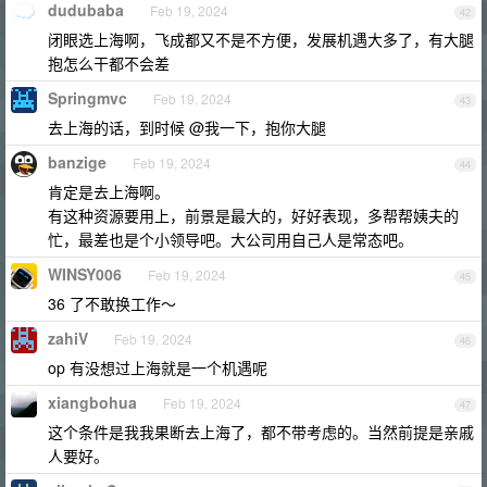
dudubaba
Feb 19, 2024
42
闭眼选上海啊，飞成都又不是不方便，发展机遇大多了，有大腿
抱怎么干都不会差
Springmvc
Feb 19, 2024
43
去上海的话，到时候 @我一下，抱你大腿
banzige
Feb 19, 2024
44
肯定是去上海啊。
有这种资源要用上，前景是最大的，好好表现，多帮帮姨夫的
忙，最差也是个小领导吧。大公司用自己人是常态吧。
WINSY006
Feb 19, 2024
45
36 了不敢换工作～
zahiV
Feb 19, 2024
46
op 有没想过上海就是一个机遇呢
xiangbohua
Feb 19, 2024
47
这个条件是我我果断去上海了，都不带考虑的。当然前提是亲戚
人要好。