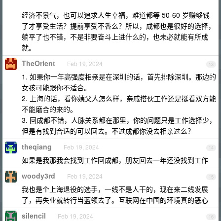
经济不景气，也可以追求人生幸福，难道都等 50-60 岁赚够钱
了才享受生活？提前享受不香么？所以，成都也是很好的选择，
躺平了也不错，不是非要奋斗上进什么的，也未必就能有所成
就。
TheOrient
Feb 19, 2024
13
1. 如果你一年高强度相亲是在深圳的话，首先排除深圳。那边的
女孩可能跟你不适合。
2. 上海的话，看你姨父人怎么样，亲戚搭伙工作还是挺看双方能
不能磨合的来的。
3. 回成都不错，人脉关系都在那里，你的问题只是工作选择少，
但是有找到合适的可以回去。不过成都你没去相亲过么？
theqiang
Feb 19, 2024
14
如果是我那我会找到工作回成都，朋友回去一年还没找到工作
woody3rd
Feb 19, 2024
15
我也是个上海退役的选手，一线不是人干的，现在来二线发展
了，再失业就转行当蓝领去了。互联网在中国的环境真的恶心
silencil
Feb 19, 2024
16