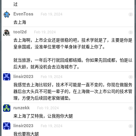
过
EvenToss
Feb 19, 2024
2
去上海
tool2d
Feb 19, 2024
3
去上海啊，上市企业还是很稳的吧，技术学就是了，主要是你是
皇亲国戚，没准单位里哪个单身妹子就看上你了。
就当旅游，一年后不行就回成都结婚。你如果先回成都，怕是以
后大龄，就再没机会去沿海城市了。
linsir2023
Feb 19, 2024
4
我感觉去上海比较好，技术不可能是一直不变的，你现在做服务
器后台大头兵不可能一辈子的，在上海做一次上市公司的技术管
理，方便为后续回老家做铺垫。
runzekk
Feb 19, 2024
5
来上海了艾特我，让我抱你大腿
linsir2023
Feb 19, 2024
6
我也要抱大腿