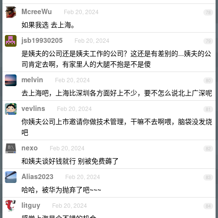
McreeWu
Feb 20, 2024
78
如果我选 去上海。
jsb19930205
Feb 20, 2024
79
是姨夫的公司还是姨夫工作的公司？这还是有差别的...姨夫的公
司肯定去啊，有家里人的大腿不抱是不是傻
melvin
Feb 20, 2024
80
去上海吧，上海比深圳各方面好上不少，要不怎么说北上广深呢
vevlins
Feb 20, 2024
81
你姨夫公司上市邀请你做技术管理，干嘛不去啊喂，脑袋没发烧
吧
nexo
Feb 20, 2024
82
和姨夫谈好钱就行 别被免费薅了
Alias2023
Feb 20, 2024
83
哈哈，被华为抛弃了吧~~~
litguy
Feb 20, 2024
84