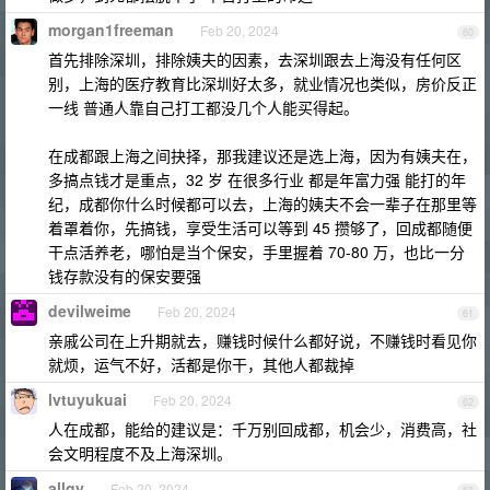
morgan1freeman
Feb 20, 2024
60
首先排除深圳，排除姨夫的因素，去深圳跟去上海没有任何区
别，上海的医疗教育比深圳好太多，就业情况也类似，房价反正
一线 普通人靠自己打工都没几个人能买得起。
在成都跟上海之间抉择，那我建议还是选上海，因为有姨夫在，
多搞点钱才是重点，32 岁 在很多行业 都是年富力强 能打的年
纪，成都你什么时候都可以去，上海的姨夫不会一辈子在那里等
着罩着你，先搞钱，享受生活可以等到 45 攒够了，回成都随便
干点活养老，哪怕是当个保安，手里握着 70-80 万，也比一分
钱存款没有的保安要强
devilweime
Feb 20, 2024
61
亲戚公司在上升期就去，赚钱时候什么都好说，不赚钱时看见你
就烦，运气不好，活都是你干，其他人都裁掉
lvtuyukuai
Feb 20, 2024
62
人在成都，能给的建议是：千万别回成都，机会少，消费高，社
会文明程度不及上海深圳。
allgy
Feb 20, 2024