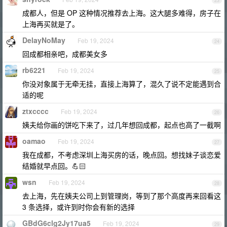
23
成都人，但是 OP 这种情况推荐去上海。这大腿多难得，房子在
上海再买就是了。
DelayNoMay
Feb 19, 2024
24
回成都相亲吧，成都美女多
rb6221
Feb 19, 2024
25
你没对象属于无牵无挂，直接上海算了，混久了说不定能遇到合
适的呢
ztxcccc
Feb 19, 2024
26
姨夫给你画的饼吃下来了，过几年想回成都，起点也高了一截啊
oamao
Feb 19, 2024
27
我在成都，不考虑深圳上海买房的话，晚点回。想找妹子谈恋爱
结婚就早点回。💪🏻
wsn
Feb 19, 2024
28
去上海，先在姨夫公司上到管理岗，等到了那个高度再来回看这
3 条选择，或许到时你会有新的选择
GBdG6clg2Jy17ua5
Feb 19, 2024
29