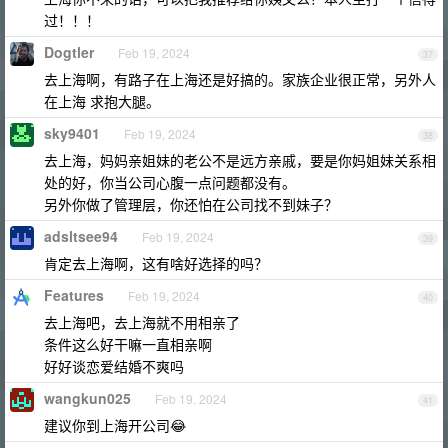
过！！！
Dogtler
Feb 19, 2024
37
去上海啊，有路子在上海还是好搞的。家族企业很正常，另外人
在上海 求抱大腿。
sky9401
Feb 19, 2024
38
去上海，妈妈亲姐妹的老公不是远方亲戚，要是你妈姐妹关系相
处的好，你当公司心腹一点问题都没有。
另外你做了管理层，你还怕在公司找不到妹子？
adsltsee94
Feb 19, 2024
39
肯定去上海啊，这有啥好选择的吗？
Features
Feb 19, 2024
40
去上海吧，去上海就不用相亲了
条件这么好干嘛一直相亲啊
好好谈恋爱结婚不爽吗
wangkun025
Feb 19, 2024
41
建议你到上海开公司😂