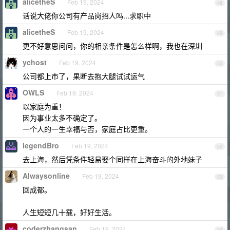
alicetheS
Feb 19, 2024
48
话说大佬你公司有产品岗招人吗...求职中
alicetheS
Feb 19, 2024
49
更不好意思问问，你的相亲条件是怎么样啊，我也在深圳
ychost
Feb 19, 2024
50
公司都上市了，果断去抱大腿试试运气
OWLS
Feb 19, 2024
51
以家庭为重！
因为事业太多不确定了。
一个人的一生幸福与否，家庭占比更重。
legendBro
Feb 19, 2024
52
去上海，然后凭条件轻易娶个同样在上海奋斗的外地妹子
Alwaysonline
Feb 19, 2024
53
回成都。
人生短短几十载，好好生活。
coderzhangsan
Feb 19, 2024
54