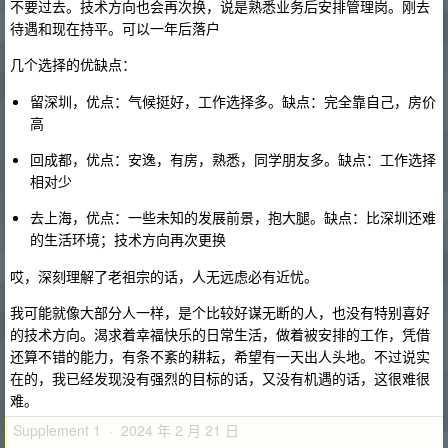
不要过去。技术方向也会再次换，说是熟悉业务后安排管理岗。刚去
待遇和现在持平。可以一年后落户
几个选择的优缺点：
留深圳，优点：气候挺好，工作选择多。缺点：完全靠自己，房价
高
回成都，优点：安逸，有房，熟悉，同学朋友多。缺点：工作选择
相对少
去上海，优点：一些未知的发展前景，抱大腿。缺点：比深圳还难
的生活环境；技术方向再次更换
哎，深刻理解了老祖宗的话，人无远虑必有近忧。
我可能就像大部分人一样，是个比较好谋无断的人，也没有特别喜好
的技术方向。渴求着幸福快乐的日常生活，做着被安排的工作，凭借
还算不错的能力，有条不紊的耕耘，希望有一天出人头地。不过说实
在的，我已经发现没有强烈的目标的话，又没有机遇的话，这很难很
难。
Supplement 1 · 2024 年 2 月 21 日