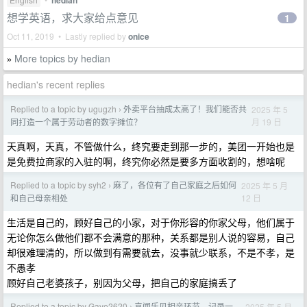
hedian
想学英语，求大家给点意见
1
Oct 11, 2019 • Lastly replied by
onice
More topics by hedian
»
hedian's recent replies
Replied to a topic by ugugzh
外卖平台抽成太高了！我们能否共
2025 年 5
›
月 19 日
同打造一个属于劳动者的数字摊位？
天真啊，天真，不管做什么，终究要走到那一步的，美团一开始也是
是免费拉商家的入驻的啊，终究你必然是要多方面收割的，想啥呢
Replied to a topic by syh2
麻了，各位有了自己家庭之后如何
2025 年 5 月
›
12 日
和自己母亲相处
生活是自己的，顾好自己的小家，对于你形容的你家父母，他们属于
无论你怎么做他们都不会满意的那种，关系都是别人说的容易，自己
却很难理清的，所以做到有需要就去，没事就少联系，不是不孝，是
不愚孝
顾好自己老婆孩子，别因为父母，把自己的家庭搞丢了
Replied to a topic by Gave2620
喜闻乐见相亲环节，记录一
2025 年 5 月