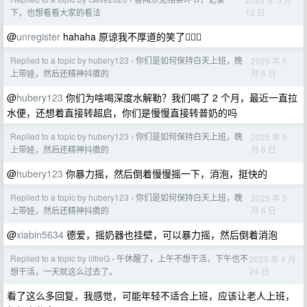
›
12 日
下，也想看看大家的看法
@
unregister
hahaha 原谅我不厚道的笑了🤦🏻‍♀️
Replied to a topic by hubery123
你们是如何保持白天上班，晚
2025 年 5
›
月 6 日
上带娃，然后还精神抖擞的
@
hubery123
你们为啥喝深度水解勒？我们喝了 2 个月，最近一直拉
水便，还想着直接转超启，你们是慢慢直接转普奶的吗
Replied to a topic by hubery123
你们是如何保持白天上班，晚
2025 年 5
›
月 6 日
上带娃，然后还精神抖擞的
@
hubery123
你暴力摇，然后倒着慢慢摇一下，消泡，挺快的
Replied to a topic by hubery123
你们是如何保持白天上班，晚
2025 年 5
›
月 6 日
上带娃，然后还精神抖擞的
@
xiabin5634
德爱，摇奶器也挂壁，可以暴力摇，然后倒着消泡
Replied to a topic by littleG
午休醒了，上午不想干活，下午也不
2025 年 4 月
›
24 日
想干活，一天就这么过去了。
看了这么多回复，我感觉，可能年轻不适合上班，应该让老人上班，