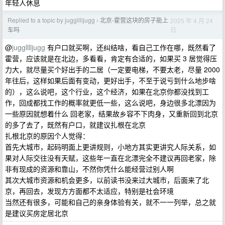
年轻人休息
Replied to a topic by jugglllljugg
北京-霍营这块的房子能上
2025 年 4 月 24
›
日
车吗
@
jugglllljugg
有户口就买啊，还纠结啥，看自己工作在哪，既然看了
霍营，应该就是在北边，多看看，肯定有合适的，如果买 3 居觉得压
力大，就尽量买个好出手的二居（一定要电梯，不要太老，尽量 2000
年往后，这样如果后面有变动，更好出手，不至于说亏到什么地步啥
的），这么说吧，这个行业，这个经济，如果在北京你都没找到工
作，回成都找工作的概率就更低一些，这么说吧，身边很多北漂因为
一些原因就想着什么 回老家，结果故乡容不下肉身，又重新回到北京
的多了去了，既然有户口，就建议扎根在北京
扎根北京的原因个人觉得：
首先大城市，起码明面上更讲规则，小地方其实更讲究人际关系，如
果对人际交往没有天赋，这些年一直在北漂完全不建议再回老家，除
非有现成的资源和靠山，不然你凭什么能经营过别人啊
其次大城市资源和机会更多，以前读书没来过大城市，后面来了北
京，再回去，发现方方面都不太适应，特别是社会环境
当然还有很多，可能和自己的亲身体验有关，就不一一列举，总之就
是建议买房定居北京