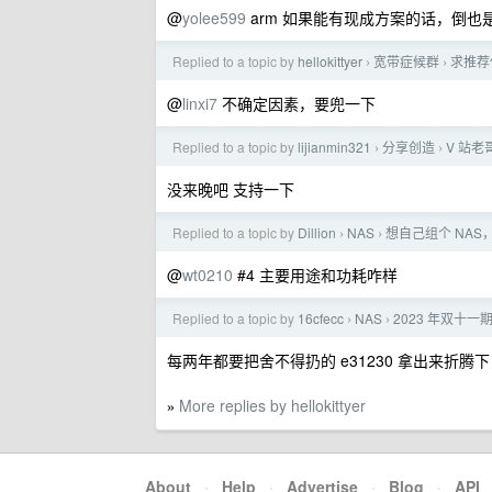
@
yolee599
arm 如果能有现成方案的话，倒也
Replied to a topic by
hellokittyer
宽带症候群
求推荐
›
›
@
linxi7
不确定因素，要兜一下
Replied to a topic by
lijianmin321
分享创造
V 站老
›
›
没来晚吧 支持一下
Replied to a topic by
Dillion
NAS
想自己组个 NAS
›
›
@
wt0210
#4 主要用途和功耗咋样
Replied to a topic by
16cfecc
NAS
2023 年双十
›
›
每两年都要把舍不得扔的 e31230 拿出来折
More replies by hellokittyer
»
About
·
Help
·
Advertise
·
Blog
·
API