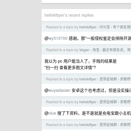
hellokittyer's recent replies
Replied to a topic by
hellokittyer
问与答
有个朋友想
›
›
@
wy315700
感谢。那"一般侵权鉴定会排除开源
Replied to a topic by
Vogan
淘宝
最近有朋友说，淘
›
›
我以为 pc 用户能当人了，手贱的结果是
"扫一扫 查看更多图文详情"?
Replied to a topic by
hellokittyer
宽带症候群
求推荐
›
›
@
wuyadaxian
安卓这个也考虑过，但是没实操过
Replied to a topic by
hellokittyer
宽带症候群
求推荐
›
›
@
clue
搜了下资料，是不是就是充电宝跟小主机
Replied to a topic by
hellokittyer
宽带症候群
求推荐
›
›