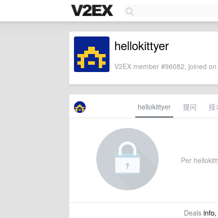
hellokittyer
V2EX member #96082, joined on 
hellokittyer
提问
技
Per hellokitt
Deals
info,