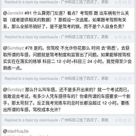
Replied to a topic by xiaoHuaJia
广州科目三挂了四次了，求助
6 月 25 日
›
@
Jarvis54
#91 什么算旁门左道？看点？考驾照 跟 出车祸有什么关
联（或者提供相关的数据）？那假设一次追尾，如果跟考驾照有关
系，那么全部吊销好了，是不是驾考的锅，而不是个人自身负责？
Replied to a topic by xiaoHuaJia
广州科目三挂了四次了，求助
6 月 25 日
›
@
Sundayz
#78 是的。但驾校 不允许你花那么 时间 去“熟悉”，去获
取所谓的车感，问题就是驾考制度和监管出了问题。如果能够按驾校
实实在在落实的练够 科目二 12 小时+科目三 24 小时。我觉得至少会
熟练一点。
Replied to a topic by xiaoHuaJia
广州科目三挂了四次了，求助
6 月 25 日
›
@
Sundayz
那么什么叫车感，还不是多开出来的？就一个考试而已，
我敢说去考试，有多少人凭车感停车的？你拿所谓的车感要求一个新
手，那太苛刻了。反正我考完练车的总时长都没超过 12 小时。要练
出所谓的车感，驾校成本允许？
Replied to a topic by xiaoHuaJia
广州科目三挂了四次了，求助
6 月 25 日
›
@
xiaoHuaJia