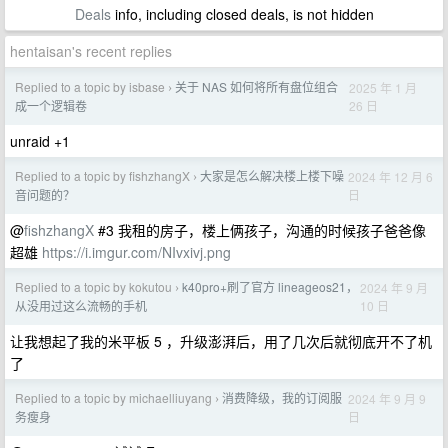
Deals
info, including closed deals, is not hidden
hentaisan's recent replies
Replied to a topic by isbase
关于 NAS 如何将所有盘位组合
2025 年 1 月
›
26 日
成一个逻辑卷
unraid +1
Replied to a topic by fishzhangX
大家是怎么解决楼上楼下噪
2024 年 12 月 6
›
日
音问题的？
@
fishzhangX
#3 我租的房子，楼上俩孩子，沟通的时候孩子爸爸像
超雄
https://i.imgur.com/NIvxivj.png
Replied to a topic by kokutou
k40pro+刷了官方 lineageos21，
2024 年 9 月
›
10 日
从没用过这么流畅的手机
让我想起了我的米平板 5 ，升级澎湃后，用了几次后就彻底开不了机
了
Replied to a topic by michaelliuyang
消费降级，我的订阅服
2024 年 9 月 9
›
日
务瘦身