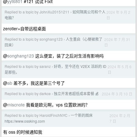
@
yyt6801
#121 试试 Fixit
Replied to a topic by JohnXu20151211
如何隔离公司和个人
2024 年 9 月 2
›
日
电脑？
zerotier+自带远程桌面
Replied to a topic by songhang123
人生重启（心梗被救了
2024 年 7 月 31
›
日
回来）
@
songhang123
这么便宜，装了之后对生活有影响吗
Replied to a topic by saranz
好奇，至今还在 V2EX 活跃的 ID
2024 年 5 月 6
›
日
是那些。
@
ab
差不多，我这是第三个号了
Replied to a topic by darkce
独立开发者超低成本套餐 💰
2024 年 3 月 10 日
›
@
miscnote
我看是欧元啊，vps 位置欧洲的？
Replied to a topic by HaroldFinchNYC
一个新的图床
2024 年 2 月
›
7 日
https://www.ossking.com
有 oss 的时候通知我