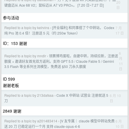
20
键盘迈从 Ace 68 V2；鼠标迈从 A7 V3 PRO+。 [7.20 日~7.27 日]
日
参与活动
Replied to a topic by kelrvins
[开业福利] 和同事搭了个中转站， Codex
7 月
›
17 日
纯 Pro 池 0.4 倍！注册送 5 元（约 250w Token）
ID：153 谢谢
6
Replied to a topic by mndlr
领赛博鸡蛋啦，自建中转，持续拉新，注册送
›
月
额度 + 邀请好友首充双方返利。支持 GPT 5.5 / Claude Fable 5 / Gemini
11
3.5 Flash 等全系列主流模型，免费送 $50 刀永久额度
日
ID 599
谢谢老板
Replied to a topic by 213dafssa
Code X 中转站 试营业 注册就送 5
6 月 10
›
日
刀
2849 谢谢
Replied to a topic by a201483414
[V 友专属｜ claude 模型中转站免费
6 月
›
10 日
送 20 刀 已稳定运行一个月 支持 claude-opus-4-6