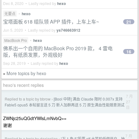
Dec 8, 2020 • Lastly replied by
hexo
无要点
•
hexo
宝塔面板 618 组队领 APP 插件，上车上车~
21
Jun 5, 2020 • Lastly replied by
ys746663912
MacBook Pro
•
hexo
佛系出一个自用的 MacBook Pro 2019 款， 4 雷电
16
版，有纸质发票，外观极好
Sep 28, 2019 • Lastly replied by
hexo
More topics by hexo
»
hexo's recent replies
7 月
Replied to a topic by bbrow
[Bool 中转] 满血 Claude 限时 0.007x 支持
›
27
Fable5 opus5 本帖留言送 5 刀 新人加群再送 5 刀 原生满血性能随意测试
日
ZWNjc25uQGdtYWlsLmNvbQ==
谢谢
7 月
Replied to a topic by daxiaolian
“万 1 免 5”股票 etf 大笑脸低佣开户，抽
›