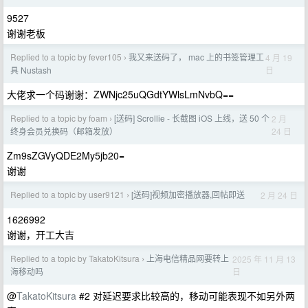
9527
谢谢老板
Replied to a topic by fever105
我又来送码了， mac 上的书签管理工
4 月 19
›
日
具 Nustash
大佬求一个码谢谢：ZWNjc25uQGdtYWlsLmNvbQ==
Replied to a topic by foam
[送码] Scrollie - 长截图 iOS 上线，送 50 个
2 月
›
24 日
终身会员兑换码（邮箱发放）
Zm9sZGVyQDE2My5jb20=
谢谢
Replied to a topic by user9121
[送码]视频加密播放器,回帖即送
2 月 24 日
›
1626992
谢谢，开工大吉
Replied to a topic by TakatoKitsura
上海电信精品网要转上
2025 年 11 月 13
›
日
海移动吗
@
TakatoKitsura
#2 对延迟要求比较高的，移动可能表现不如另外两