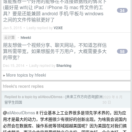
谁能推荐一个好用的能够在不连接数据线的情况下
(最好是 wifi)让 iPad / iPhone 与 mac 传文件的工
34
具？要是还能兼顾 android 手机/平板与 windows
之间的文件传输就更好了
Jan 5, 2015 • Lastly replied by
V2XE
云计算
•
hfeeki
朋友想做一个视频分享、聊天网站，不知道怎样估
算所需带宽，如果想服务千万用户，大概需要多大
58
的带宽？
Dec 15, 2014 • Lastly replied by
SharkIng
More topics by hfeeki
»
hfeeki's recent replies
Replied to a topic by allAboutDbmss
[未来工作方向咨询]欧洲
2020 年 8 月
›
30 日
留学生回国
@
allAboutDbmss
it 行业基本上工业界很多是领先学术界的，因为应
用才是最大的动力，学术圈很少有很好的创新出现。为啥我会说国内
必然会在数据库、操作系统等领域超越美国呢？因为美国在对我们搞