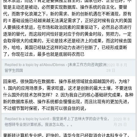
技术禁运，而这个肯定是要搞独立自主的，国家也好、企业也好，不
管是主动还是被动，必然要实现数据库、操作系统的自主化，要替
代，而数字化浪潮之下，新的需求、新的创新机遇在不断涌现，原有
的 it 基础设施已经越来越无法满足需求了，正好这时候有自大的美国
人要搞技术禁运，在市场和政治因素的双重驱动下，必然且必须进行
逐渐的替代，而这段时间恰好是对应于你的黄金时段，努把力，一定
会取得很大的成果的，无论是技术还是经济上的成果，而这时候去国
外，哈哈，美国已经缺乏这样的动力去进行创新了，已经形成垄断
了，你现在过去，最多也就是底层码农而已
Replied to a topic by allAboutDbmss
[未来工作方向咨询]欧洲
2020 年 8 月
›
28 日
留学生回国
回来吧，很快国内在数据库、操作系统领域就会超越国外的，为啥？
1. 国内的应用场景多，需求旺盛，这才是创新的最大土壤，不要迷信
什么国外的技术怎样怎样？ 2. 因为我自己的核心基础研究成果，各种
新的数据库系统、操作系统都会慢慢出现，而且比现有的更加先进，
不过细节暂时保密，不过我可以很自信的说，
Replied to a topic by luxinfl
我堂弟考上了吉林大学的会计专业，
2020 年 8
›
月 25 日
他想转专业到计算机系。我该怎么劝。。。
果断转计算机专业吧，赶快的，清华今年已经取消会计本科专业了，