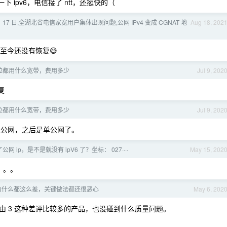
 ipv6，电信接了 ntt，还挺快的（
8 月 17 日,全湖北省电信家宽用户集体出现问题,公网 IPv4 变成 CGNAT 地
Aug 18, 202
6,至今还没有恢复😅
位都用什么宽带，费用多少
Jul 9, 202
复
位都用什么宽带，费用多少
Jul 9, 202
以前是双公网，之后是单公网了。
网 ip，是不是就没有 ipV6 了？坐标： 027····
May 15, 202
。。。
为什么都这么差，关键做法都还很恶心
May 6, 202
 3 这种差评比较多的产品，也没碰到什么质量问题。