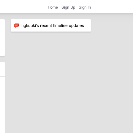
Home
Sign Up
Sign In
hgkuuki's recent timeline updates