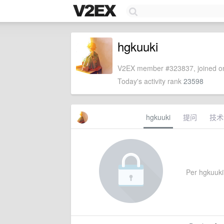
hgkuuki
V2EX member #323837, joined on
Today's activity rank
23598
hgkuuki
提问
技术
Per hgkuuki'