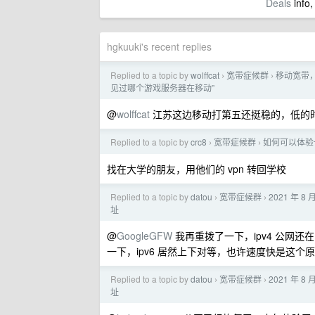
Deals
info,
hgkuuki's recent replies
Replied to a topic by
wolffcat
宽带症候群
移动宽带
›
›
见过哪个游戏服务器在移动”
@
wolffcat
江苏这边移动打第五还挺稳的，低的时候
Replied to a topic by
crc8
宽带症候群
如何可以体验
›
›
找在大学的朋友，用他们的 vpn 转回学校
Replied to a topic by
datou
宽带症候群
2021 年 
›
›
址
@
GoogleGFW
我再重拨了一下，ipv4 公网
一下，ipv6 居然上下对等，也许速度快是这个
Replied to a topic by
datou
宽带症候群
2021 年 
›
›
址