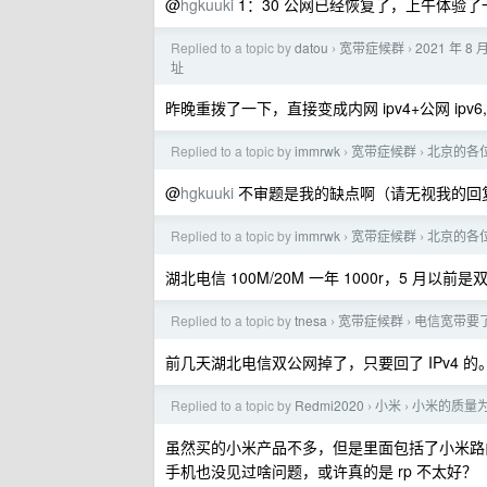
@
hgkuuki
1：30 公网已经恢复了，上午体验了一下
Replied to a topic by
datou
宽带症候群
2021 年 
›
›
址
昨晚重拨了一下，直接变成内网 ipv4+公网 ipv
Replied to a topic by
immrwk
宽带症候群
北京的各
›
›
@
hgkuuki
不审题是我的缺点啊（请无视我的回
Replied to a topic by
immrwk
宽带症候群
北京的各
›
›
湖北电信 100M/20M 一年 1000r，5 月
Replied to a topic by
tnesa
宽带症候群
电信宽带要了公
›
›
前几天湖北电信双公网掉了，只要回了 IPv4 的
Replied to a topic by
Redmi2020
小米
小米的质量
›
›
虽然买的小米产品不多，但是里面包括了小米路由
手机也没见过啥问题，或许真的是 rp 不太好？