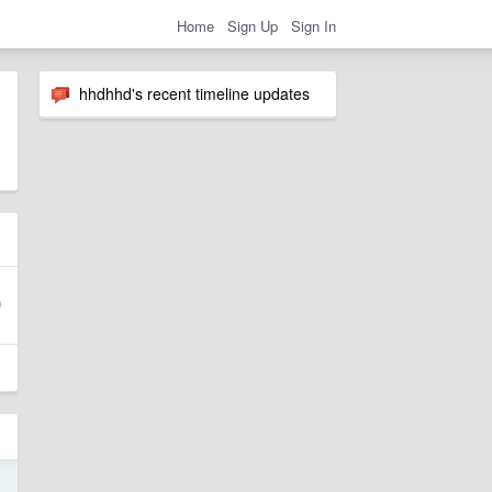
Home
Sign Up
Sign In
hhdhhd's recent timeline updates
5