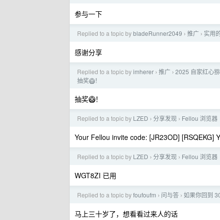
参与一下
Replied to a topic by
bladeRunner2049
推广
实用
›
›
感谢分享
Replied to a topic by
imherer
推广
2025 自家红心
›
›
抽奖🥝！
抽奖🥝！
Replied to a topic by
LZED
分享发现
Fellou 浏览器
›
›
Your Fellou invite code: [JR23OD] [RSQEKG] 
Replied to a topic by
LZED
分享发现
Fellou 浏览器
›
›
WGT8ZI 已用
Replied to a topic by
foufoufm
问与答
如果你回到 3
›
›
马上三十岁了，想看看过来人的话