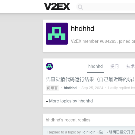
hhdhhd
V2EX member #684263, joined on
hhdhhd
提问
技术
凭直觉猜代码运行结果（自己最近踩的坑
问与答
•
hhdhhd
•
Sep 25, 2024
• Lastly replied b
More topics by hhdhhd
»
hhdhhd's recent replies
Replied to a topic by
liqinliqin
推广
明明已经分开了，
›
›