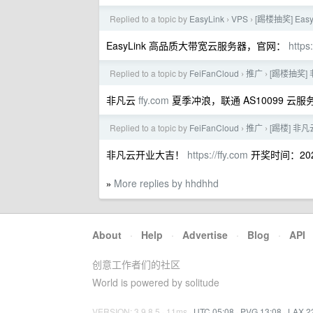
Replied to a topic by
EasyLink
VPS
[踢楼抽奖] Ea
›
›
EasyLink 高品质大带宽云服务器，官网：
https
Replied to a topic by
FeiFanCloud
推广
[踢楼抽奖]
›
›
非凡云
ffy.com
夏季冲浪，联通 AS10099 云
Replied to a topic by
FeiFanCloud
推广
[踢楼] 非
›
›
非凡云开业大吉！
https://ffy.com
开奖时间：2025/
More replies by hhdhhd
»
About
·
Help
·
Advertise
·
Blog
·
API
创意工作者们的社区
World is powered by solitude
VERSION: 3.9.8.5 · 11ms ·
UTC 05:08
·
PVG 13:08
·
LAX 2