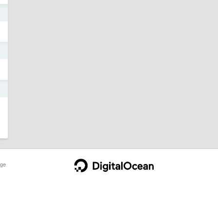
5
5
5
ge