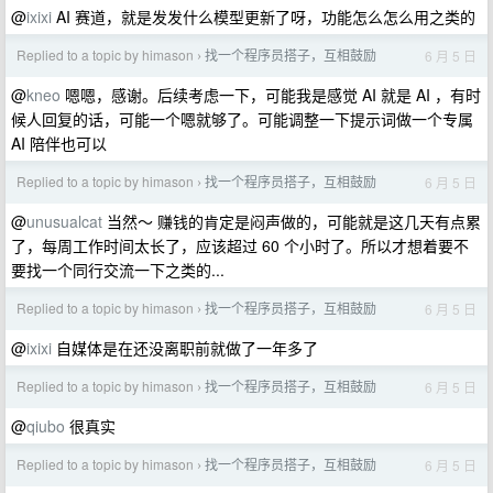
@
ixixi
AI 赛道，就是发发什么模型更新了呀，功能怎么怎么用之类的
Replied to a topic by himason
找一个程序员搭子，互相鼓励
6 月 5 日
›
@
kneo
嗯嗯，感谢。后续考虑一下，可能我是感觉 AI 就是 AI ，有时
候人回复的话，可能一个嗯就够了。可能调整一下提示词做一个专属
AI 陪伴也可以
Replied to a topic by himason
找一个程序员搭子，互相鼓励
6 月 5 日
›
@
unusualcat
当然～ 赚钱的肯定是闷声做的，可能就是这几天有点累
了，每周工作时间太长了，应该超过 60 个小时了。所以才想着要不
要找一个同行交流一下之类的...
Replied to a topic by himason
找一个程序员搭子，互相鼓励
6 月 5 日
›
@
ixixi
自媒体是在还没离职前就做了一年多了
Replied to a topic by himason
找一个程序员搭子，互相鼓励
6 月 5 日
›
@
qiubo
很真实
Replied to a topic by himason
找一个程序员搭子，互相鼓励
6 月 5 日
›