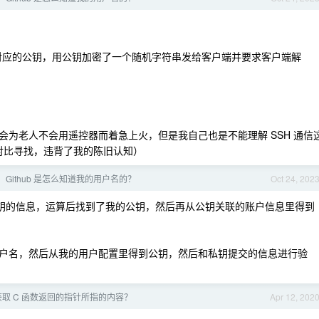
对应的公钥，用公钥加密了一个随机字符串发给客户端并要求客户端解
为老人不会用遥控器而着急上火，但是我自己也是不能理解 SSH 通信
库进行对比寻找，违背了我的陈旧认知）
， Github 是怎么知道我的用户名的？
Oct 24, 202
的私钥的信息，运算后找到了我的公钥，然后再从公钥关联的账户信息里得到
户名，然后从我的用户配置里得到公钥，然后和私钥提交的信息进行验
如何获取 C 函数返回的指针所指的内容？
Apr 12, 202