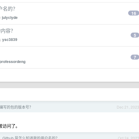
用户名的？
16
by
julyclyde
的内容？
5
by
ysc3839
7
professordeng
编写的包的版本号？
Dec 21, 202
就能被访问了。
， Github 是怎么知道我的用户名的？
Oct 24, 202