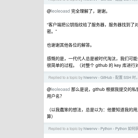
@
leoleoasd
完全理解了，谢谢。
“客户端把公钥指纹给了服务器，服务器找到了
密。”
也谢谢其他各位的解答。
感慨的是，一代代人总是被时代淘汰，我们可能会
很简单的过程。（对整个 github 的 key 
Replied to a topic by
hiwenvv
GitHub
配置 SSH 时
›
›
@
leoleoasd
那么是说，github 根据我提交
用户名？
（以我蠢笨的想法，总是以为：他要知道我的用
算）
Replied to a topic by
hiwenvv
Python
Python 
›
›