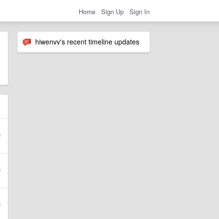
Home
Sign Up
Sign In
hiwenvv's recent timeline updates