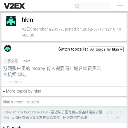
hkin
V2EX member #23577, joined on 2012-07-17 12:10:48
+08:00
Switch topics list
二手交易
•
hkin
万网账户里的 moeny 有人需要吗？域名续费买云
主机都 OK。
Jul 10, 2014
More topics by hkin
»
hkin's recent replies
Replied to a topic by akaayy
最近坛子里有朋友准备结婚或求婚
2016 年 10
›
月 14 日
吗？买 GIA 裸钻我女朋友有优惠渠道。同时求推广思路
可以 mark