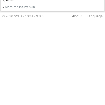
More replies by hkin
»
© 2026 V2EX · 13ms · 3.9.8.5
About
·
Language