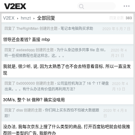
V2EX
hmzt
全部回复
回复总数
383
›
›
回复了 TheRightMan 创建的主题
笔记本电脑购买求助
2020 年 5 月 7 日
›
领导还会差钱? 直接 mbp
回复了 asdasdqqq 创建的主题
为什么身边很多同事 file 念 fill，
2020 年 4
›
月 21 日
听一些视频教程也是这样念，这。。。
我就是, 很少听, 说, 因为太熟悉了也不会去特意看音标, 所以一直没发
现
回复了 0x0000000 创建的主题
公司监控机淘汰了 16 个 1T 硬盘
2020 年 4
›
月 13 日
出来。。。有什么办法有价值的再利用方法？
30M/s, 整个 bt 做种? 确实没啥用
回复了 dlss 创建的主题
你们网上买东西怕不怕被大数据跟
2020 年 4 月 8
›
日
踪！
没办法, 我每次京东上搜了什么类型的商品, 打开百度贴吧就会给我推
荐同一类型的广告, 我能咋办