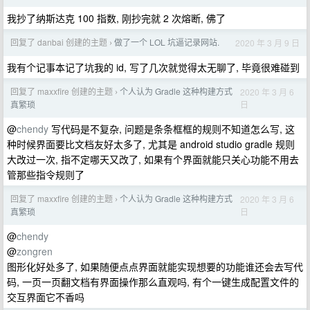
我抄了纳斯达克 100 指数, 刚抄完就 2 次熔断, 佛了
回复了 danbai 创建的主题
做了一个 LOL 坑逼记录网站.
2020 年 3 月 9 日
›
我有个记事本记了坑我的 id, 写了几次就觉得太无聊了, 毕竟很难碰到
回复了 maxxfire 创建的主题
个人认为 Gradle 这种构建方式
2020 年 3 月 6
›
日
真繁琐
@
chendy
写代码是不复杂, 问题是条条框框的规则不知道怎么写, 这
种时候界面要比文档友好太多了, 尤其是 android studio gradle 规则
大改过一次, 指不定哪天又改了, 如果有个界面就能只关心功能不用去
管那些指令规则了
回复了 maxxfire 创建的主题
个人认为 Gradle 这种构建方式
2020 年 3 月 6
›
日
真繁琐
@
chendy
@
zongren
图形化好处多了, 如果随便点点界面就能实现想要的功能谁还会去写代
码, 一页一页翻文档有界面操作那么直观吗, 有个一键生成配置文件的
交互界面它不香吗