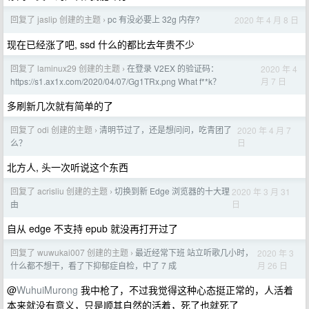
回复了 jaslip 创建的主题
pc 有没必要上 32g 内存?
2020 年 4 月 8 日
›
现在已经涨了吧, ssd 什么的都比去年贵不少
回复了 laminux29 创建的主题
在登录 V2EX 的验证码：
2020 年 4
›
月 7 日
https://s1.ax1x.com/2020/04/07/Gg1TRx.png What f**k？
多刷新几次就有简单的了
回复了 odi 创建的主题
清明节过了，还是想问问，吃青团了
2020 年 4 月 7
›
日
么？
北方人, 头一次听说这个东西
回复了 acrisliu 创建的主题
切换到新 Edge 浏览器的十大理
2020 年 3 月 31
›
日
由
自从 edge 不支持 epub 就没再打开过了
回复了 wuwukai007 创建的主题
最近经常下班 站立听歌几小时，
2020 年 3
›
月 26 日
什么都不想干，看了下抑郁症自检，中了 7 成
@
WuhuiMurong
我中枪了，不过我觉得这种心态挺正常的，人活着
本来就没有意义，只是顺其自然的活着，死了也就死了