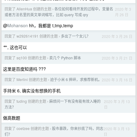
回复了 AllenHua 创建的主题
各位如何看待开发的过程中，变量名
2020 年 3
›
月 26 日
或者方法名里的英文单词缩写，比如 query 写成 qry
@
Mohanson
hh，我都是 t,tmp,temp
回复了 w292614191 创建的主题
多出了一个女儿？
2020 年 3 月 26 日
›
艹, 这也可以
回复了 sq100 创建的主题
卖几个 Python 脚本
2020 年 3 月 21 日
›
这里是百度知道吗 ???
回复了 Merlini 创建的主题
迫于小米 6 摔碎，求推荐新机。
2020 年 3 月 16 日
›
手持米 6, 确实没有想换的手机
回复了 tuding 创建的主题
麻烦问一下有没有能有效入睡的
2020 年 3 月 13
›
日
方法？
做高数题
回复了 coetzee 创建的主题
股市暴跌，你来抄底了吗，同志
2020 年 3 月 13
›
日
们？