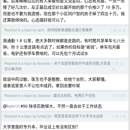
看。后来稀稀拉拉的有人来看但是又没意向，心态有点崩，一点一点
降了好几次价，反正最后成交价比最开始的那个价格少了 10 多万。
但是也不要为我遗憾，现在那个小区同户型的房子掉了四五十万，我
还算跑得快的。心态摆好就可以了。
Replied to a topic by sprit
深圳短距离通勤交通方案推荐
7 月 24 日
›
我通勤 1.8 公里，绝大多数时候都是走路的，有时蹬共享单车七八分
钟。你 3 公里走路有点远了，如果你的目标是“省钱”，单车包月最
省，电驴还有停车费啥的，可以先包个月试试水
Replied to a topic by BruceXu
关于去医院看病开中成药问题,大家是
7 月 15
›
日
怎么解决的
就说中药过敏，医生也不是憨憨，给他个台阶，大家都懂。
或者说家里人不让吃中成药，拿回去要吵架
Replied to a topic by Zealand
最近太热啦，电费扛不住啦
7 月 9 日
›
@
byte10
#50 除非匹数够大，不然一直会处于工作状态
Replied to a topic by turtle233
帮家里表弟咨询下大专专业选择
7 月 3 日
›
大学里面的专升本，毕业证上有没有区别？