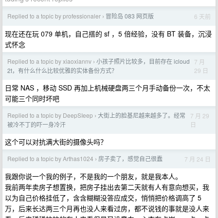
Replied to a topic by professionaler
冒险岛 083 网页版
6 天前
›
现在还在玩 079 单机，自己搭的 sf ，5 倍经验，没有 BT 装备，沉浸
式怀念
Replied to a topic by xiaoxiannv
小孩子照片比较多，目前存在 icloud
7 月
›
29 日
2t，有什么什么比较优雅的实体备份方式？
日常 NAS ，移动 SSD 再加上机械硬盘两三个月手动备份一次，不太
可能三个同时坏吧
Replied to a topic by DeepSIeep
大街上的脸基尼越来越多了。经常
7 月 29
›
日
被冷不丁的吓一身冷汗
这个可以对抗满大街的摄像头吗？
Replied to a topic by Arthas1024
房子卖了，感觉自己很蠢
7 月 24 日
›
我跟你说一个我的例子，不是我的一个朋友，就是我本人。
我前两年卖房子想置换，把房子挂出去第二天就有人有意向想买，我
以为自己价格挂低了，含含糊糊没答应成交，悄悄把价格调高了 5
万，后来长达两三个月再也没人来看过房，都不说钱的事就是没人来