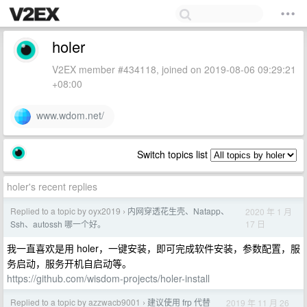
holer
V2EX member #434118, joined on 2019-08-06 09:29:21
+08:00
www.wdom.net/
Switch topics list
holer's recent replies
Replied to a topic by oyx2019
内网穿透花生壳、Natapp、
2020 年 1 月
›
17 日
Ssh、autossh 哪一个好。
我一直喜欢是用 holer，一键安装，即可完成软件安装，参数配置，服
务启动，服务开机自启动等。
https://github.com/wisdom-projects/holer-install
Replied to a topic by azzwacb9001
建议使用 frp 代替
2019 年 11 月 26
›