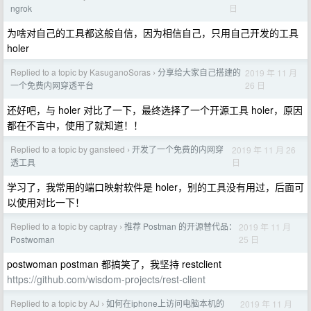
日
ngrok
为啥对自己的工具都这般自信，因为相信自己，只用自己开发的工具
holer
Replied to a topic by KasuganoSoras
分享给大家自己搭建的
2019 年 11 月
›
26 日
一个免费内网穿透平台
还好吧，与 holer 对比了一下，最终选择了一个开源工具 holer，原因
都在不言中，使用了就知道！！
Replied to a topic by gansteed
开发了一个免费的内网穿
2019 年 11 月 26
›
日
透工具
学习了，我常用的端口映射软件是 holer，别的工具没有用过，后面可
以使用对比一下！
Replied to a topic by captray
推荐 Postman 的开源替代品：
2019 年 11 月
›
25 日
Postwoman
postwoman postman 都搞笑了，我坚持 restclient
https://github.com/wisdom-projects/rest-client
Replied to a topic by AJ
如何在iphone上访问电脑本机的
2019 年 11 月
›