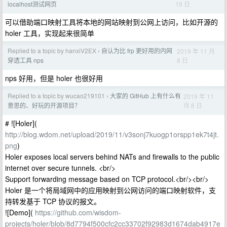
19 日
localhost测试网页
可以借助端口映射工具将本地的网站映射到公网上访问，比如开源的
holer 工具，实现起来很简单
Replied to a topic by hanxiV2EX
自认为比 frp 更好用的内网
2019 年 11 月
›
8 日
穿透工具 nps
nps 好用，但是 holer 也很好用
Replied to a topic by wucao219101
大家的 GitHub 上有什么有
2019 年 11
›
月 8 日
意思的、好玩的开源项目？
# ![Holer](
http://blog.wdom.net/upload/2019/11/v3sonj7kuogp1orspp1ek7t4jt.
png
)
Holer exposes local servers behind NATs and firewalls to the public
internet over secure tunnels. <br/>
Support forwarding message based on TCP protocol.<br/><br/>
Holer 是一个将局域网中的应用映射到公网访问的端口映射软件，支
持转发基于 TCP 协议的报文。
![Demo](
https://github.com/wisdom-
projects/holer/blob/8d7794f500cfc2cc33702f92983d1674dab4917e