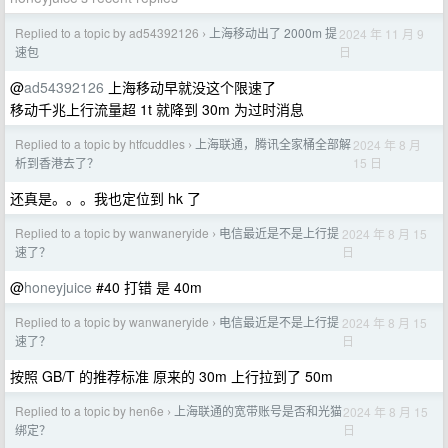
Replied to a topic by ad54392126
上海移动出了 2000m 提
2024 年 11 月 9
›
日
速包
@
ad54392126
上海移动早就没这个限速了
移动千兆上行流量超 1t 就降到 30m 为过时消息
Replied to a topic by htfcuddles
上海联通，腾讯全家桶全部解
2024 年 8 月
›
15 日
析到香港去了？
还真是。。。我也定位到 hk 了
Replied to a topic by wanwaneryide
电信最近是不是上行提
2024 年 8 月 15
›
日
速了？
@
honeyjuice
#40 打错 是 40m
Replied to a topic by wanwaneryide
电信最近是不是上行提
2024 年 8 月 15
›
日
速了？
按照 GB/T 的推荐标准 原来的 30m 上行拉到了 50m
Replied to a topic by hen6e
上海联通的宽带账号是否和光猫
2024 年 8 月 15
›
日
绑定？