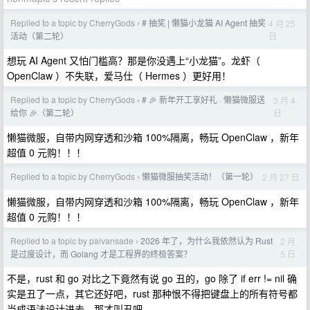
Replied to a topic by CherryGods
# 抽奖 | 懒猫小龙猫 AI Agent 抽奖
4 月 25
›
日
活动（第二轮）
想玩 AI Agent 又怕门槛高？那是你没遇上“小龙猫”。龙虾（
OpenClaw ）不失联，爱马仕（ Hermes ）更好用！
Replied to a topic by CherryGods
# 🎉 新年开工享好礼 · 懒猫微服送
3 月 4
›
日
给你 🎉（第二轮）
懒猫微服，自带内网穿透和沙箱 100%隔离，畅玩 OpenClaw ，新年
超值 0 元购！！！
Replied to a topic by CherryGods
懒猫微服抽奖活动！（第一轮）
2 月 27 日
›
懒猫微服，自带内网穿透和沙箱 100%隔离，畅玩 OpenClaw ，新年
超值 0 元购！！！
Replied to a topic by paivansade
2026 年了，为什么我依然认为 Rust
2 月
›
5 日
是过度设计，而 Golang 才是工程界的终极答案？
不是，rust 和 go 对比之下竟然有说 go 丑的，go 除了 if err != nil 确
实是丑了一点，其它还好吧，rust 那种恨不得把键盘上的所有符号都
当成语法设计进去，那才叫丑吧