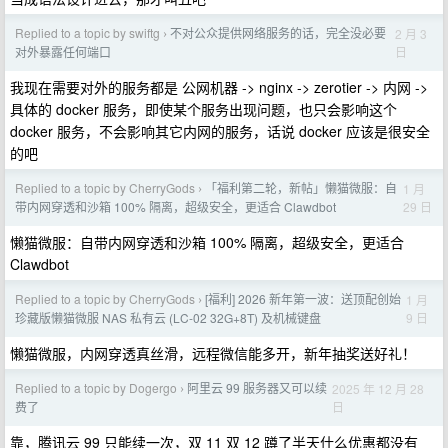
Replied to a topic by swiftg
不对公众提供网络服务的话，完全没必要
2 月 3
›
日
对外暴露任何端口
我现在需要对外的服务都是 公网机器 -> nginx -> zerotier -> 内网 ->
具体的 docker 服务，即使某个服务出现问题，也只会影响这个
docker 服务，不会影响其它内网的服务，话说 docker 应该是很安全
的吧
Replied to a topic by CherryGods
「福利第二轮，新帖」懒猫微服：自
1 月
›
29 日
带内网穿透和沙箱 100% 隔离，超级安全，更适合 Clawdbot
懒猫微服：自带内网穿透和沙箱 100% 隔离，超级安全，更适合
Clawdbot
Replied to a topic by CherryGods
[福利] 2026 新年第一波：送顶配创始
1 月
›
9 日
珍藏版懒猫微服 NAS 私有云 (LC-02 32G+8T) 及机械键盘
懒猫微服，内网穿透真丝滑，远程微信能多开，新年抽奖送好礼！
Replied to a topic by Dogergo
阿里云 99 服务器又可以续
2025 年 12 月 28
›
日
费了
靠，腾讯云 99 只能续一次，双 11 双 12 蹲了半天什么优惠都没有