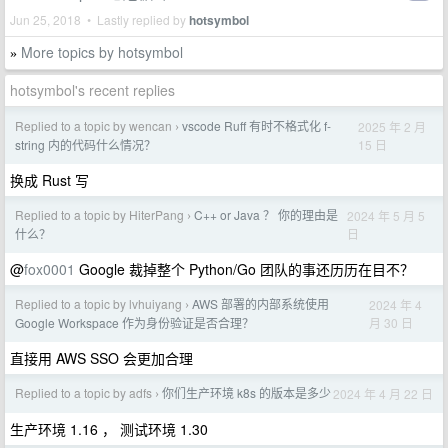
Jun 25, 2018 • Lastly replied by
hotsymbol
More topics by hotsymbol
»
hotsymbol's recent replies
Replied to a topic by wencan
vscode Ruff 有时不格式化 f-
2025 年 2 月
›
15 日
string 内的代码什么情况？
换成 Rust 写
Replied to a topic by HiterPang
C++ or Java ？ 你的理由是
2024 年 5 月 5
›
日
什么？
@
fox0001
Google 裁掉整个 Python/Go 团队的事还历历在目不？
Replied to a topic by lvhuiyang
AWS 部署的内部系统使用
2024 年 4
›
月 30 日
Google Workspace 作为身份验证是否合理？
直接用 AWS SSO 会更加合理
Replied to a topic by adfs
你们生产环境 k8s 的版本是多少
2024 年 4 月 22 日
›
生产环境 1.16 ， 测试环境 1.30