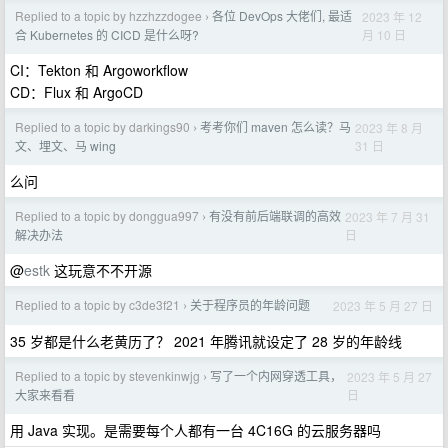
Replied to a topic by hzzhzzdogee
各位 DevOps 大佬们, 最适
2023 年 12
›
月 10 日
合 Kubernetes 的 CICD 是什么呀?
CI：Tekton 和 Argoworkflow
CD：Flux 和 ArgoCD
Replied to a topic by darkings90
考考你们 maven 怎么读？马
2023 年 8 月
›
31 日
文、埋文、马 wing
么问
Replied to a topic by donggua997
有没有前后端联调的高效
2023 年 7 月 31
›
日
解决办法
@
estk
这玩意不不开源
Replied to a topic by c3de3f21
关于程序员的年龄问题
2023 年 5 月 27 日
›
35 岁都是什么老黄历了？ 2021 年腾讯就设定了 28 岁的年龄线
Replied to a topic by stevenkinwjg
写了一个内网穿透工具，
2023 年 5 月 27
›
日
大家来看看
用 Java 实现。是需要每个人都有一台 4C16G 的云服务器吗