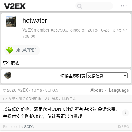
hotwater
V2EX member #357906, joined on 2018-10-23 13:45:47
+08:00
ph.3APPEf
野生码农
切换主题列表
© 2026 V2EX · 13ms · 3.9.8.5
About
·
Language
👉 图灵云融合CDN加速，大厂资源、比价全网
以最低的价格，满足您对CDN加速的所有需求🚀 免请求费，
›
并提供安全防护功能，仅计费正常流量💰
Promoted by
SCDN
PRO