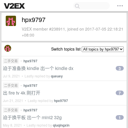
hpx9797
V2EX member #238911, joined on 2017-07-05 22:18:21
+08:00
Switch topics list
二手交易
•
hpx9797
迫于准备换 kindle 出一个 kindle dx
3
Jul 9, 2021 • Lastly replied by
queuey
二手交易
•
hpx9797
出 fire tv 4k 刚打开
7
Jun 21, 2021 • Lastly replied by
hpx9797
二手交易
•
hpx9797
迫于换平板 出一个 mini2 32g
1
May 8, 2021 • Lastly replied by
qiuqingxin