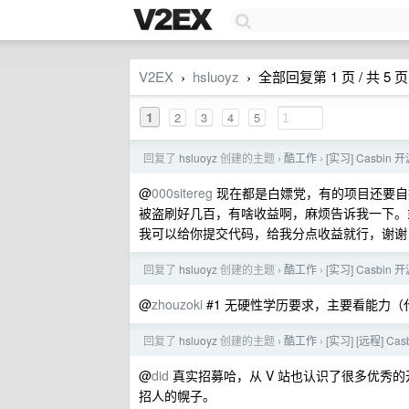
V2EX
hsluoyz
全部回复第 1 页 / 共 5 页
›
›
1
2
3
4
5
回复了
hsluoyz
创建的主题
酷工作
[实习] Casbi
›
›
@
000sitereg
现在都是白嫖党，有的项目还要自掏服务
被盗刷好几百，有啥收益啊，麻烦告诉我一下。或
我可以给你提交代码，给我分点收益就行，谢谢
回复了
hsluoyz
创建的主题
酷工作
[实习] Casbi
›
›
@
zhouzoki
#1 无硬性学历要求，主要看能力
回复了
hsluoyz
创建的主题
酷工作
[实习] [远程] 
›
›
@
did
真实招募哈，从 V 站也认识了很多优秀
招人的幌子。