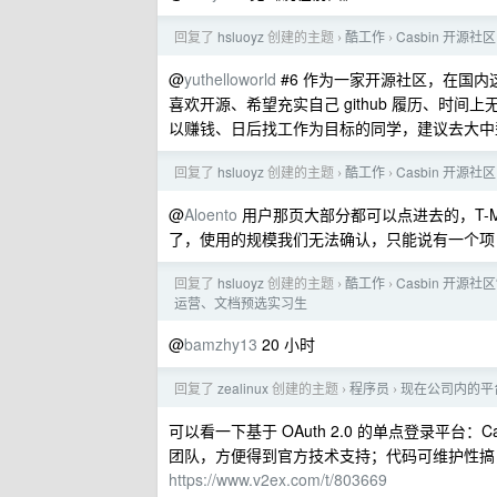
回复了
hsluoyz
创建的主题
酷工作
Casbin 开源社
›
›
@
yuthelloworld
#6 作为一家开源社区，在国
喜欢开源、希望充实自己 github 履历、
以赚钱、日后找工作为目标的同学，建议去大中
回复了
hsluoyz
创建的主题
酷工作
Casbin 开源社
›
›
@
Aloento
用户那页大部分都可以点进去的，T-Mo
了，使用的规模我们无法确认，只能说有一个项
回复了
hsluoyz
创建的主题
酷工作
Casbin 开源社区“
›
›
运营、文档预选实习生
@
bamzhy13
20 小时
回复了
zealinux
创建的主题
程序员
现在公司内的平
›
›
可以看一下基于 OAuth 2.0 的单点登录平台：Ca
团队，方便得到官方技术支持；代码可维护性搞
https://www.v2ex.com/t/803669