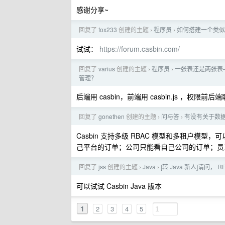
感谢分享~
回复了
fox233
创建的主题
程序员
如何搭建一个类似 
›
›
试试：
https://forum.casbin.com/
回复了
varius
创建的主题
程序员
一张表还是两张表
›
›
管理？
后端用 casbin，前端用 casbin.js ，权限前后
回复了
gonethen
创建的主题
问与答
有没有关于数
›
›
Casbin 支持多级 RBAC 模型和多租户
己平台的订单；公司只能看自己公司的订单；员
回复了
jss
创建的主题
Java
[转 Java 新人]请问，
›
›
可以试试 Casbin Java 版本
1
2
3
4
5