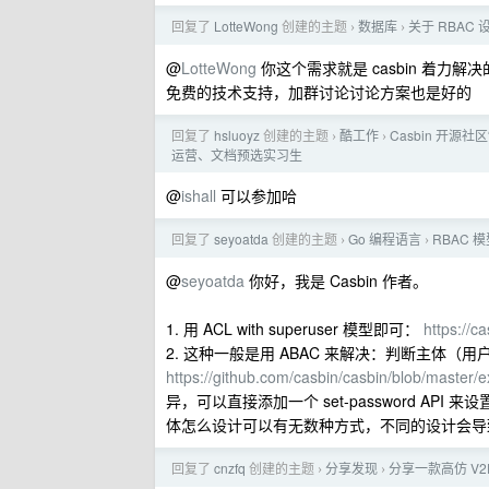
回复了
LotteWong
创建的主题
数据库
关于 RBAC
›
›
@
LotteWong
你这个需求就是 casbin 着力
免费的技术支持，加群讨论讨论方案也是好的
回复了
hsluoyz
创建的主题
酷工作
Casbin 开源社区“
›
›
运营、文档预选实习生
@
ishall
可以参加哈
回复了
seyoatda
创建的主题
Go 编程语言
RBAC
›
›
@
seyoatda
你好，我是 Casbin 作者。
1. 用 ACL with superuser 模型即可：
https://c
2. 这种一般是用 ABAC 来解决：判断主体（用
https://github.com/casbin/casbin/blob/master
异，可以直接添加一个 set-password AP
体怎么设计可以有无数种方式，不同的设计会导致 
回复了
cnzfq
创建的主题
分享发现
分享一款高仿 V2E
›
›