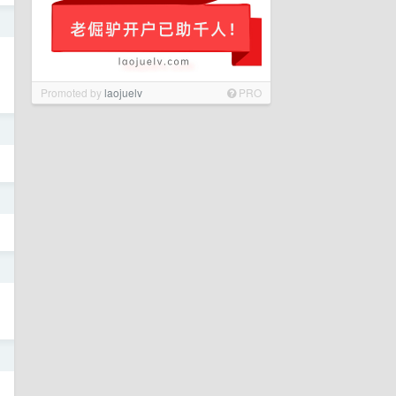
日
Promoted by
laojuelv
PRO
日
日
日
日