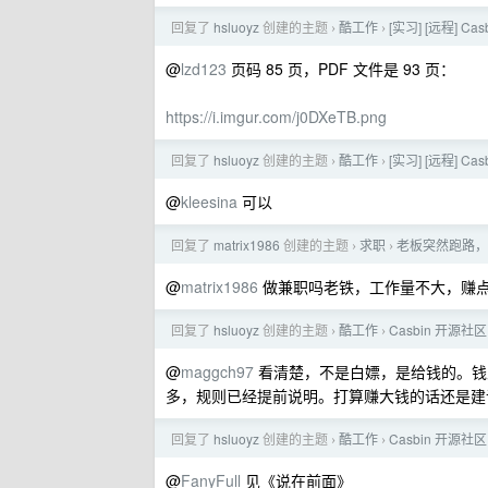
回复了
hsluoyz
创建的主题
酷工作
[实习] [远程] 
›
›
@
lzd123
页码 85 页，PDF 文件是 93 页：
https://i.imgur.com/j0DXeTB.png
回复了
hsluoyz
创建的主题
酷工作
[实习] [远程] 
›
›
@
kleesina
可以
回复了
matrix1986
创建的主题
求职
老板突然跑路，
›
›
@
matrix1986
做兼职吗老铁，工作量不大，赚点零花钱，
回复了
hsluoyz
创建的主题
酷工作
Casbin 开源
›
›
@
maggch97
看清楚，不是白嫖，是给钱的。钱
多，规则已经提前说明。打算赚大钱的话还是建议
回复了
hsluoyz
创建的主题
酷工作
Casbin 开源
›
›
@
FanyFull
见《说在前面》