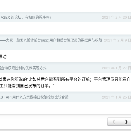
V2EX 的论坛，有相似的程序吗？
2021 年 2 月 20 
——大家一般怎么设计前台(app)用户和后台管理员的数据库与权限
2021 年 2 月 9 
端联动
据查询权限控制的优雅实现方式
2021 年 1 月 27 
模型，可以表达你所说的“比如总后台能看到所有平台的订单；平台管理员只能看自
工只能看到自己发布的订单。”
 REST API 用什么方案做接口权限控制比较合适
2021 年 1 月 25 
❮
❯